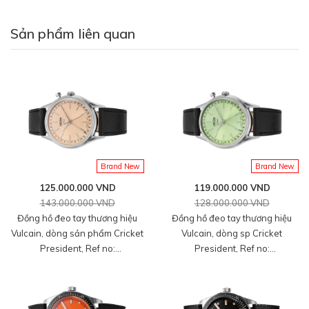
Sản phẩm liên quan
Brand New
Brand New
125.000.000 VND
119.000.000 VND
143.000.000 VND
128.000.000 VND
Đồng hồ đeo tay thương hiệu
Đồng hồ đeo tay thương hiệu
Vulcain, dòng sản phẩm Cricket
Vulcain, dòng sp Cricket
Kích thước
39mm
là lựa chọn lý tưởng cho những ai
President, Ref no:
President, Ref no:
100273A80.BAC201, mặt số
100172A90.BAC301, mặt số
yêu thích sự
cổ điển pha lẫn hiện đại
, đảm bảo phù
màu cá hồi size 39mm, máy lên
màu xanh lá Pistachio size
hợp trên cổ tay của quý ông thanh lịch và tinh tế.
cót tay, vỏ đồng hồ thép không
36mm, máy lên cót tay, vỏ thép
gỉ 316L, dây da bê màu đen,
không gỉ 316L, dây da bê màu