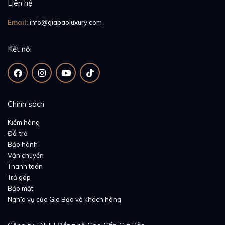
Liên hệ
Với bộ máy chính xác và bền bỉ, Vulcain Cricket
Email:
info@giabaoluxury.com
Classique không chỉ đảm bảo
hoạt động mượt mà, ổn
định
mà còn là minh chứng cho giá trị bền vững của
Kết nối
những chiếc đồng hồ cơ khí truyền thống.
Vỏ thép không gỉ 316L & Dây da cá sấu
Chính sách
Kiểm hàng
Đổi trả
Bảo hành
Vận chuyển
Thanh toán
Trả góp
Bảo mật
Nghĩa vụ của Gia Bảo và khách hàng