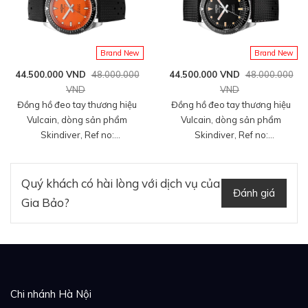
Bộ máy lên cót tay – Giá trị truyền thống vượt thời
mới 100%
đen, mới 100%
gian
Brand New
Brand New
44.500.000 VND
48.000.000
44.500.000 VND
48.000.000
VND
VND
Đồng hồ đeo tay thương hiệu
Đồng hồ đeo tay thương hiệu
Vulcain, dòng sản phẩm
Vulcain, dòng sản phẩm
Skindiver, Ref no:
Skindiver, Ref no:
660170A67.BAR200, mặt số
660170A07.BAR200, mặt số
màu cam size 38mm, máy tự
màu đen size 38mm, máy tự
động, vỏ đồng hồ thép không gỉ
động, vỏ đồng hồ thép không gỉ
Quý khách có hài lòng với dịch vụ của
Đánh giá
316L, dây cao su đen, hàng mới
316L, dây cao su đen, hàng mới
Gia Bảo?
100%
100%
Chi nhánh Hà Nội