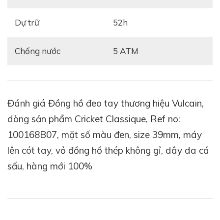
Mặt số màu đen với bố cục
hoàn hảo
mang lại cảm
Dự trữ
52h
giác huyền bí và tinh tế. Các cọc số
Breguet thanh
lịch
cùng vòng đo thời gian chi tiết tạo nên vẻ đẹp cổ
Chống nước
5 ATM
điển, nhưng vẫn vô cùng dễ quan sát.
Đánh giá Đồng hồ đeo tay thương hiệu Vulcain,
dòng sản phẩm Cricket Classique, Ref no:
100168B07, mặt số màu đen, size 39mm, máy
lên cót tay, vỏ đồng hồ thép không gỉ, dây da cá
sấu, hàng mới 100%