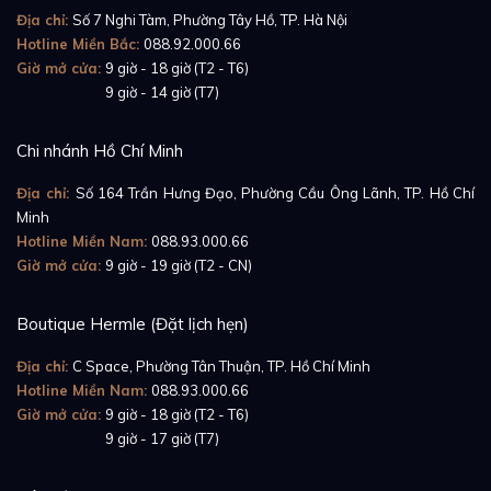
Địa chỉ:
Số 7 Nghi Tàm, Phường Tây Hồ, TP. Hà Nội
Hotline Miền Bắc:
088.92.000.66
Giờ mở cửa:
9 giờ - 18 giờ (T2 - T6)
Giờ mở cửa:
9 giờ - 14 giờ (T7)
Chi nhánh Hồ Chí Minh
Địa chỉ:
Số 164 Trần Hưng Đạo, Phường Cầu Ông Lãnh, TP. Hồ Chí
Minh
Hotline Miền Nam:
088.93.000.66
Giờ mở cửa:
9 giờ - 19 giờ (T2 - CN)
Không chỉ mang vẻ đẹp hoàn mỹ, Vulcain Cricket
Boutique Hermle (Đặt lịch hẹn)
Classique còn sở hữu bộ máy
lên cót tay
, mang đến
trải nghiệm đầy thú vị cho những người đam mê đồng
Địa chỉ:
C Space, Phường Tân Thuận, TP. Hồ Chí Minh
hồ cơ khí. Mỗi lần
lên cót thủ công
, bạn không chỉ
Hotline Miền Nam:
088.93.000.66
Giờ mở cửa:
9 giờ - 18 giờ (T2 - T6)
kích hoạt bộ máy hoạt động mà còn cảm nhận được
Giờ mở cửa:
9 giờ - 17 giờ (T7)
sự
kết nối giữa nghệ thuật chế tác đồng hồ và chủ
nhân
.