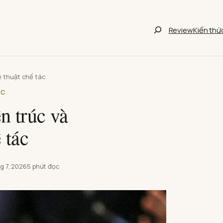
Tìm
Review
Kiến thứ
kiếm
bài
viết
ệ thuật chế tác
ỨC
n trúc và
 tác
g 7, 2026
5 phút đọc