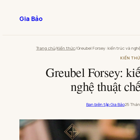
Chuyển
đến
Gia Bảo
phần
nội
dung
Trang chủ
/
Kiến thức
/
Greubel Forsey: kiến trúc và ngh
KIẾN TH
Greubel Forsey: kiế
nghệ thuật chế
Ban biên tập Gia Bảo
25 Thán