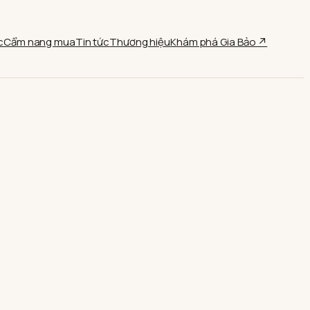
c
Cẩm nang mua
Tin tức
Thương hiệu
Khám phá Gia Bảo ↗