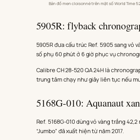
Bản đồ men cloisonné trên mặt số World Time 523
5905R: flyback chronograp
5905R đưa cấu trúc Ref. 5905 sang vỏ và
số phụ 60 phút ở 6 giờ phục vụ chronog
Calibre CH 28-520 QA 24H là chronograp
trung tâm chạy như giây liên tục nếu mu
5168G-010: Aquanaut xan
Ref. 5168G-010 dùng vỏ vàng trắng 42,2
“Jumbo” đã xuất hiện từ năm 2017.