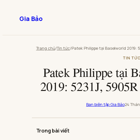
Chuyển
đến
Gia Bảo
phần
nội
dung
Trang chủ
/
Tin tức
/
TIN TỨ
Patek Philippe tại 
2019: 5231J, 5905R
Ban biên tập Gia Bảo
24 Thán
Trong bài viết