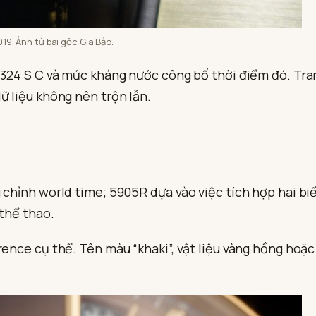
19. Ảnh từ bài gốc Gia Bảo.
 324 S C và mức kháng nước công bố thời điểm đó. Tran
ữ liệu không nên trộn lẫn.
u chỉnh world time; 5905R dựa vào việc tích hợp hai 
 thể thao.
rence cụ thể. Tên màu “khaki”, vật liệu vàng hồng hoặ