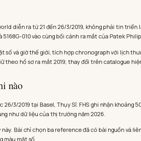
Baselworld
2019:
5231J,
5905R
và
world diễn ra từ 21 đến 26/3/2019, không phải tin triển
5168G
và 5168G-010 vào cùng bối cảnh ra mắt của Patek Phili
t số và giờ thế giới, tích hợp chronograph với lịch t
ữ theo hồ sơ ra mắt 2019; thay đổi trên catalogue hiệ
hi nào
c 26/3/2019 tại Basel, Thụy Sĩ. FHS ghi nhận khoảng 50
ùng như dữ liệu của thị trường năm 2026.
này. Bài chỉ chọn ba reference đã có bài nguồn và liên
ng màu mặt số.