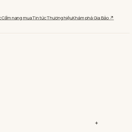
c
Cẩm nang mua
Tin tức
Thương hiệu
Khám phá Gia Bảo ↗