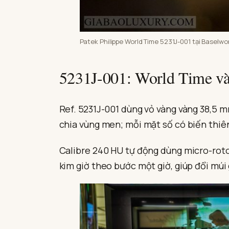
Patek Philippe World Time 5231J-001 tại Baselwor
5231J-001: World Time và
Ref. 5231J-001 dùng vỏ vàng vàng 38,5 
chia vùng men; mỗi mặt số có biến thiê
Calibre 240 HU tự động dùng micro-rotor
kim giờ theo bước một giờ, giúp đổi mú