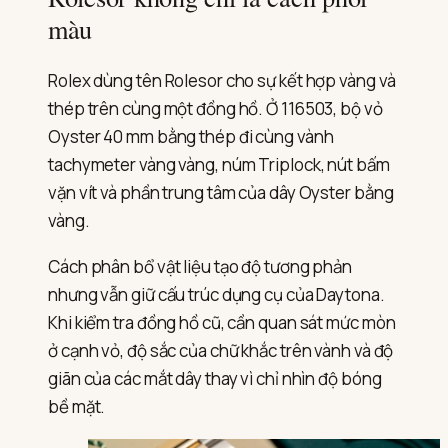
màu
Rolex dùng tên Rolesor cho sự kết hợp vàng và
thép trên cùng một đồng hồ. Ở 116503, bộ vỏ
Oyster 40 mm bằng thép đi cùng vành
tachymeter vàng vàng, núm Triplock, nút bấm
vặn vít và phần trung tâm của dây Oyster bằng
vàng.
Cách phân bổ vật liệu tạo độ tương phản
nhưng vẫn giữ cấu trúc dụng cụ của Daytona.
Khi kiểm tra đồng hồ cũ, cần quan sát mức mòn
ở cạnh vỏ, độ sắc của chữ khắc trên vành và độ
giãn của các mắt dây thay vì chỉ nhìn độ bóng
bề mặt.