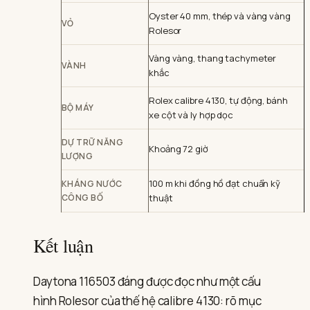
Oyster 40 mm, thép và vàng vàng
VỎ
Rolesor
Vàng vàng, thang tachymeter
VÀNH
khắc
Rolex calibre 4130, tự động, bánh
BỘ MÁY
xe cột và ly hợp dọc
DỰ TRỮ NĂNG
Khoảng 72 giờ
LƯỢNG
100 m khi đồng hồ đạt chuẩn kỹ
KHÁNG NƯỚC
CÔNG BỐ
thuật
Kết luận
Daytona 116503 đáng được đọc như một cấu
hình Rolesor của thế hệ calibre 4130: rõ mục