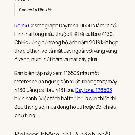
và
calibre
Sao chép liên kết
4130
Rolex
Cosmograph Daytona 116503 là một cấu
hình hai tông màu thuộc thế hệ calibre 4130.
Chiếc đồng hồ trong bộ ảnh năm 2019 kết hợp
thép ở thân vỏ và mắt dây ngoài với vàng vàng
ở vành, núm, nút bấm và mắt dây giữa.
Bản biên tập này xem 116503 như một
reference đã ngừng sản xuất, không thay máy
4130 bằng calibre 4131 của
Daytona 126503
hiện hành. Việc tách hai thế hệ là cần thiết khi
đọc thông số, mua đồng hồ cũ hoặc đối chiếu
phụ tùng.
Rolesor không chỉ là cách phối