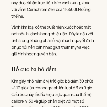
này được khắc trực tiếp trên vành vàng, khác
với vành Cerachrom đen của 116500LN cùng
thế hệ.
Vành kim loại có thể xuất hiện xước hoặc mất
nét nếu bị đánh bóng nhiều lần. Đây là dấu vết
tình trạng, không phải lỗi vận hành; quyết định
phục hồi nên cân nhắc giữa thẩm mỹ và việc
giữ hình học nguyên bản.
Bố cục ba bộ đếm
Kim giây nhỏ nằm ở vị trí 6 giờ; bộ đếm 30 phút
và 12 giờ của chronograph lần lượt ở 3 và 9 giờ.
Cấu trúc này là dấu hiệu trực quan của thế hệ
calibre 4130 và giúp phân biệt với một số