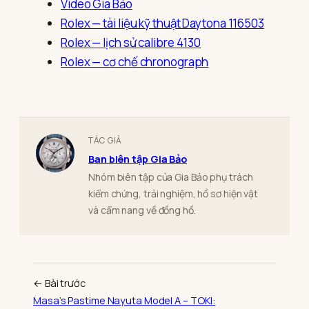
Video Gia Bảo
Rolex — tài liệu kỹ thuật Daytona 116503
Rolex — lịch sử calibre 4130
Rolex — cơ chế chronograph
TÁC GIẢ
Ban biên tập Gia Bảo
Nhóm biên tập của Gia Bảo phụ trách
kiểm chứng, trải nghiệm, hồ sơ hiện vật
và cẩm nang về đồng hồ.
← Bài trước
Masa’s Pastime Nayuta Model A – TOKI: