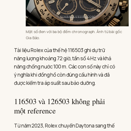
Mặt số đen với ba bộ đếm chronograph. Ảnh từ bài gốc
Gia Bảo.
Tài liệu Rolex của thế hệ 116503 ghi dự trữ
năng lượng khoảng 72 giờ, tần số 4 Hz và khả
năng chống nước 100 m. Các con số này chỉ có
ý nghĩa khi đồng hồ còn đúng cấu hình và đã
được kiểm tra áp suất sau bảo dưỡng.
116503 và 126503 không phải
một reference
Từ năm 2023, Rolex chuyển Daytona sang thế