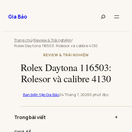
Chuyển
đến
Tìm
Gia Bảo
phần
kiếm
nội
bài
dung
viết
Trang chủ
/
Review & Trải nghiệm
/
Rolex Daytona 116503: Rolesor và calibre 4130
REVIEW & TRẢI NGHIỆM
Rolex Daytona 116503:
Rolesor và calibre 4130
Ban biên tập Gia Bảo
24 Tháng 7, 2026
5 phút đọc
Phát
video:
Trong bài viết
Rolex
Daytona
116503:
Rolesor
CHIA SẺ