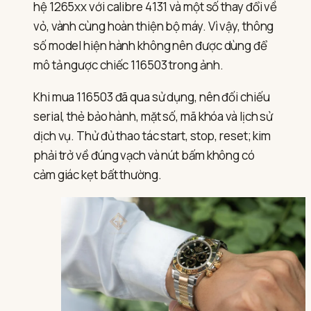
hệ 1265xx với calibre 4131 và một số thay đổi về
vỏ, vành cùng hoàn thiện bộ máy. Vì vậy, thông
số model hiện hành không nên được dùng để
mô tả ngược chiếc 116503 trong ảnh.
Khi mua 116503 đã qua sử dụng, nên đối chiếu
serial, thẻ bảo hành, mặt số, mã khóa và lịch sử
dịch vụ. Thử đủ thao tác start, stop, reset; kim
phải trở về đúng vạch và nút bấm không có
cảm giác kẹt bất thường.