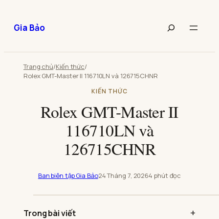
Chuyển
đến
Tìm
Gia Bảo
phần
kiếm
nội
bài
dung
viết
Trang chủ
/
Kiến thức
/
Rolex GMT-Master II 116710LN và 126715CHNR
KIẾN THỨC
Rolex GMT-Master II
116710LN và
126715CHNR
Ban biên tập Gia Bảo
24 Tháng 7, 2026
4 phút đọc
Phát
video:
Trong bài viết
Rolex