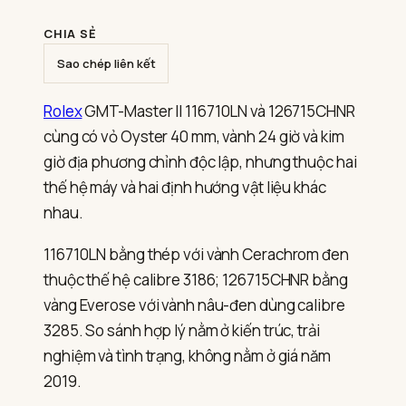
GMT-
Master
II
CHIA SẺ
116710LN
và
Sao chép liên kết
126715CHNR
Rolex
GMT-Master II 116710LN và 126715CHNR
cùng có vỏ Oyster 40 mm, vành 24 giờ và kim
giờ địa phương chỉnh độc lập, nhưng thuộc hai
thế hệ máy và hai định hướng vật liệu khác
nhau.
116710LN bằng thép với vành Cerachrom đen
thuộc thế hệ calibre 3186; 126715CHNR bằng
vàng Everose với vành nâu-đen dùng calibre
3285. So sánh hợp lý nằm ở kiến trúc, trải
nghiệm và tình trạng, không nằm ở giá năm
2019.