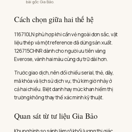
bài gốc Gia Bảo.
Cách chọn giữa hai thế hệ
116710LN phù hợp khi cần vẻ ngoài đơn sắc, vật
liệu thép và một reference đã dừng sản xuất.
126715CHNR dành cho người ưu tiên vàng
Everose, vành hai màu cùng dự trữ dài hơn.
Trước giao dịch, nên đối chiếu serial, thẻ, dây,
mã khóa và lịch sử dịch vụ; thử kim giờ nhảy ở
cả hai chiều. Biệt danh hay mức khan hiếm thị
trường không thay thế xác minh kỹ thuật.
Quan sát từ tư liệu Gia Bảo
Khung hình so sánh làm rõ khối lượng thị giác