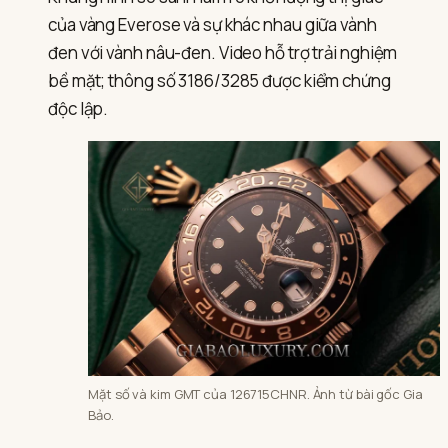
của vàng Everose và sự khác nhau giữa vành
đen với vành nâu-đen. Video hỗ trợ trải nghiệm
bề mặt; thông số 3186/3285 được kiểm chứng
độc lập.
Mặt số và kim GMT của 126715CHNR. Ảnh từ bài gốc Gia
Bảo.