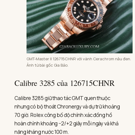
GMT-Master II 126715CHNR với vành Cerachrom nâu đen.
Ảnh từ bài gốc Gia Bảo.
Calibre 3285 của 126715CHNR
Calibre 3285 giữ thao tác GMT quen thuộc
nhưng có bộ thoát Chronergy và dự trữ khoảng
70 giờ. Rolex công bố độ chính xác đồng hồ
hoàn chỉnh khoảng −2/+2 giây mỗi ngày và khả
năng kháng nước 100 m.