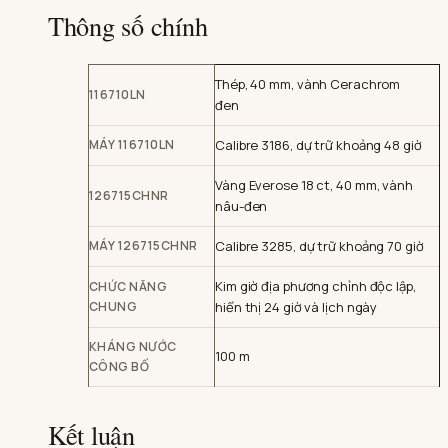
Thông số chính
Thép, 40 mm, vành Cerachrom
116710LN
đen
MÁY 116710LN
Calibre 3186, dự trữ khoảng 48 giờ
Vàng Everose 18 ct, 40 mm, vành
126715CHNR
nâu-đen
MÁY 126715CHNR
Calibre 3285, dự trữ khoảng 70 giờ
Kim giờ địa phương chỉnh độc lập,
CHỨC NĂNG
CHUNG
hiển thị 24 giờ và lịch ngày
KHÁNG NƯỚC
100 m
CÔNG BỐ
Kết luận