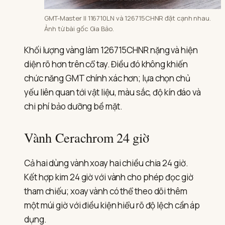
GMT-Master II 116710LN và 126715CHNR đặt cạnh nhau.
Ảnh từ bài gốc Gia Bảo.
Khối lượng vàng làm 126715CHNR nặng và hiện
diện rõ hơn trên cổ tay. Điều đó không khiến
chức năng GMT chính xác hơn; lựa chọn chủ
yếu liên quan tới vật liệu, màu sắc, độ kín đáo và
chi phí bảo dưỡng bề mặt.
Vành Cerachrom 24 giờ
Cả hai dùng vành xoay hai chiều chia 24 giờ.
Kết hợp kim 24 giờ với vành cho phép đọc giờ
tham chiếu; xoay vành có thể theo dõi thêm
một múi giờ với điều kiện hiểu rõ độ lệch cần áp
dụng.