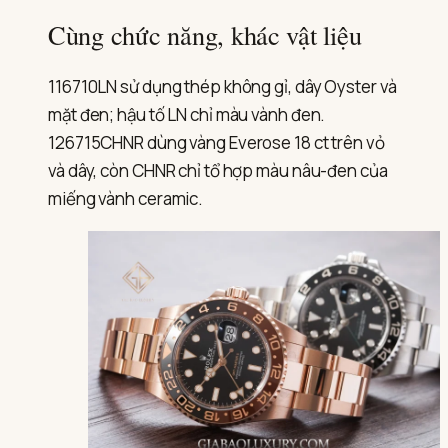
Cùng chức năng, khác vật liệu
116710LN sử dụng thép không gỉ, dây Oyster và
mặt đen; hậu tố LN chỉ màu vành đen.
126715CHNR dùng vàng Everose 18 ct trên vỏ
và dây, còn CHNR chỉ tổ hợp màu nâu-đen của
miếng vành ceramic.