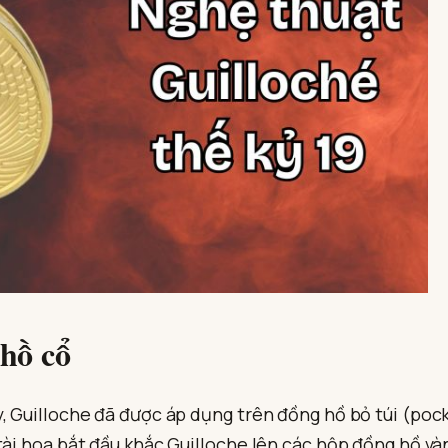
 hồ cổ
y, Guilloche đã được áp dụng trên đồng hồ bỏ túi (poc
tài hoa bắt đầu khắc Guilloche lên các hộp đồng hồ và