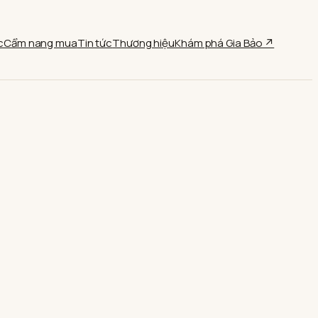
c
Cẩm nang mua
Tin tức
Thương hiệu
Khám phá Gia Bảo ↗