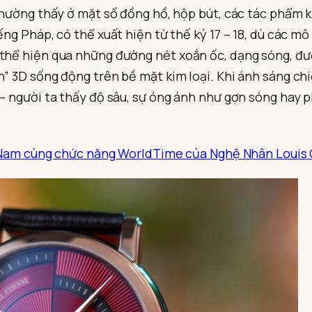
 thường thấy ở mặt số đồng hồ, hộp bút, các tác phẩm 
ếng Pháp, có thể xuất hiện từ thế kỷ 17 – 18, dù các mô
 thể hiện qua những đường nét xoắn ốc, dạng sóng, đư
h” 3D sống động trên bề mặt kim loại. Khi ánh sáng chi
 – người ta thấy độ sâu, sự óng ánh như gợn sóng hay
Nam cùng chức năng WorldTime của Nghệ Nhân Louis 