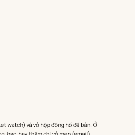
ket watch) và vỏ hộp đồng hồ để bàn. Ở
ng, bạc, hay thậm chí vỏ men (email).