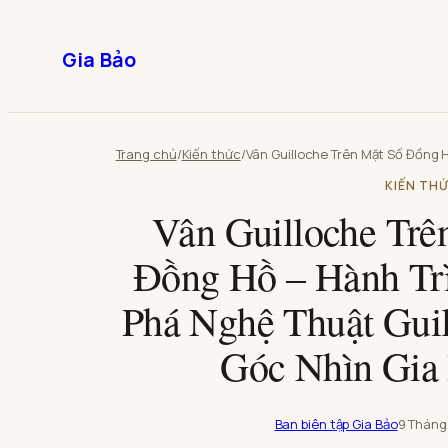
Chuyển
đến
Gia Bảo
phần
nội
dung
Trang chủ
/
Kiến thức
/
KIẾN TH
Vân Guilloche Trê
Đồng Hồ – Hành T
Phá Nghệ Thuật Gui
Góc Nhìn Gia
Ban biên tập Gia Bảo
9 Tháng