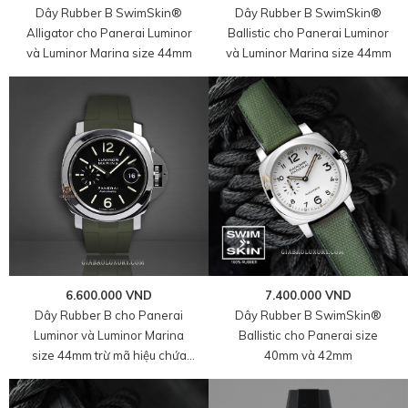
Dây Rubber B SwimSkin®
Dây Rubber B SwimSkin®
Alligator cho Panerai Luminor
Ballistic cho Panerai Luminor
và Luminor Marina size 44mm
và Luminor Marina size 44mm
7.400.000 VND
6.600.000 VND
Dây Rubber B SwimSkin®
Dây Rubber B cho Panerai
Ballistic cho Panerai size
Luminor và Luminor Marina
40mm và 42mm
size 44mm trừ mã hiệu chứa
dải số 773-778