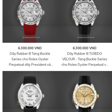
6.300.000 VND
6.300.000 VND
Dây Rubber B Tang Buckle
Dây Rubber B TUXEDO
Series cho Rolex Oyster
VELOUR - Tang Buckle Series
Perpetual dây President và
cho Rolex Oyster Perpetual và
Rolex Datejust dây Jubilee size
Rolex Datejust size 31mm
31mm