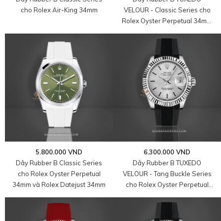
cho Rolex Air-King 34mm
VELOUR - Classic Series cho
Rolex Oyster Perpetual 34mm
và Rolex Datejust 34mm
5.800.000 VND
6.300.000 VND
Dây Rubber B Classic Series
Dây Rubber B TUXEDO
cho Rolex Oyster Perpetual
VELOUR - Tang Buckle Series
34mm và Rolex Datejust 34mm
cho Rolex Oyster Perpetual
dây President và Rolex
Datejust dây Jubilee size
31mm