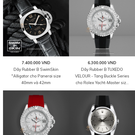
7.400.000 VND
6.300.000 VND
Dây Rubber B SwimSkin
Dây Rubber B TUXEDO
"Alligator cho Panerai size
VELOUR - Tang Buckle Series
40mm và 42mm
cho Rolex Yacht-Master size
35mm