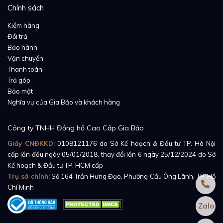
Chính sách
Kiểm hàng
Đổi trả
Bảo hành
Vận chuyển
Thanh toán
Trả góp
Bảo mật
Bên dưới lớp kính bảo vệ, phần mặt số đồng hồ hiện
Nghĩa vụ của Gia Bảo và khách hàng
lên sinh động với diện mạo vô cùng mới lạ và cuốn
hút. Mặt số đồng hồ là một bố cục hài hòa được kết
Công ty TNHH Đồng hồ Cao Cấp Gia Bảo
nối từ một mặt số chính chỉ giờ, phút nằm lệch tâm về
Giấy CNĐKKD:
0108121176
do Sở Kế hoạch & Đầu tư TP. Hà Nội
phía bên phải, một mặt số phụ chỉ giây độc lập bên
cấp lần đầu ngày 05/01/2018, thay đổi lần 6 ngày 25/12/2024 do Sở
trên góc 6h và một phần máy cơ lộ ra ở góc 9h. Đặc
Kế hoạch & Đầu tư TP. HCM cấp
Trụ sở chính:
Số 164 Trần Hưng Đạo, Phường Cầu Ông Lãnh, TP. Hồ
biệt, với mặt số chính và mặt số chỉ giây, nhà
Chí Minh
Audemars Piguet đã sử dụng kiểu thiết kế lấy cảm
hứng từ vũ trụ gồm tone màu đen tối và những đốm
Zalo
trắng đại diện cho các vì sao trong thiên hà - thiết kế