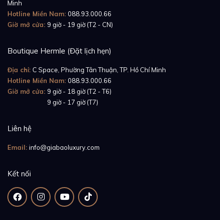
Minh
Hotline Miền Nam:
088.93.000.66
Giờ mở cửa:
9 giờ - 19 giờ (T2 - CN)
Boutique Hermle (Đặt lịch hẹn)
Địa chỉ:
C Space, Phường Tân Thuận, TP. Hồ Chí Minh
Hotline Miền Nam:
088.93.000.66
Tiếp đó, chúng ta cũng không thể bỏ qua phần vành
Giờ mở cửa:
9 giờ - 18 giờ (T2 - T6)
bezel được thể hiện vô cùng hoàn mỹ trên bộ vỏ đồng
Giờ mở cửa:
9 giờ - 17 giờ (T7)
hồ. Cũng được chế tác từ chất liệu
vàng trắng 18K
,
phần vành bezel tựa như hòa quyện tuyệt đối vào vẻ
Liên hệ
đẹp hào nhoáng và đầy hoa lệ của chiếc đồng hồ -
Email:
info@giabaoluxury.com
tôn lên tính độc bản trong thiết kế và tạo nên nét đẹp
mê hoặc lòng người.
Kết nối