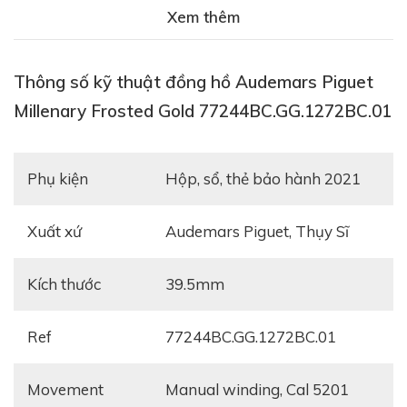
77244BC.GG.1272BC.01
.
Xem thêm
Thông số kỹ thuật đồng hồ Audemars Piguet
Millenary Frosted Gold 77244BC.GG.1272BC.01
Phụ kiện
hộp, sổ, thẻ bảo hành 2021
Xuất xứ
Audemars Piguet, Thụy Sĩ
Kích thước
39.5mm
Ref
77244BC.GG.1272BC.01
Movement
manual winding, Cal 5201