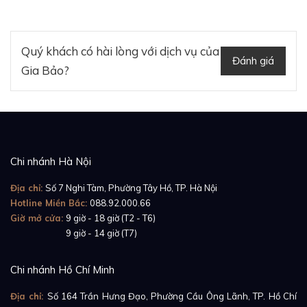
Quý khách có hài lòng với dịch vụ của
Đánh giá
Gia Bảo?
Chi nhánh Hà Nội
Tham khảo:
Review đồng hồ Audemars Piguet
Địa chỉ:
Số 7 Nghi Tàm, Phường Tây Hồ, TP. Hà Nội
Jules Audemars Tourbillon Chronograph
Hotline Miền Bắc:
088.92.000.66
Giờ mở cửa:
9 giờ - 18 giờ (T2 - T6)
Giờ mở cửa:
9 giờ - 14 giờ (T7)
Chi nhánh Hồ Chí Minh
Địa chỉ:
Số 164 Trần Hưng Đạo, Phường Cầu Ông Lãnh, TP. Hồ Chí