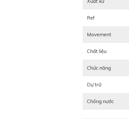
chống trầy xước, ch
Xuất xứ
liệu vàng hồng 1
26239OR.OO.D821CR.
Ref
vỏ 12,38 mm không q
Movement
Vành bezel hướng đế
hợp với 8 đinh vít 
Chất liệu
đồng hồ còn được ho
Chức năng
Dự trữ
Chống nước