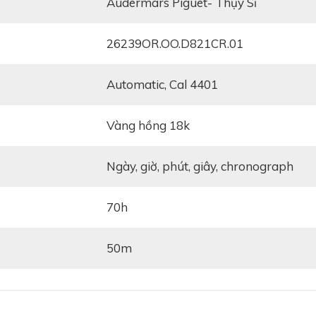
ống ăn mòn và tăng thêm vẻ đẹp sang trọng, đẳng cấp cho
Audermars Piguet- Thụy Sĩ
8k được chải xước mờ tinh tế, bộ vỏ của Audemars
01 còn gây thương nhớ bởi đường kính mặt số đạt 41mm
26239OR.OO.D821CR.01
uá kén tay người đeo.
Automatic, Cal 4401
n vẻ đẹp sắc sảo, tinh tế và trau chuốt nhờ vào kiểu dá
màu trắng nổi bật. Không chỉ được chế tác từ vàng hồng 1
vàng hồng 18k
àn thiện bằng kỹ thuật chải xước mờ xen kẽ đánh bóng vô
ngày, giờ, phút, giây, chronograph
70h
50m