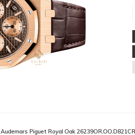
hồ Audemars Piguet Royal Oak 26239OR.OO.D821CR