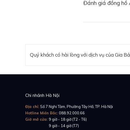
Đánh giá đồng hồ
Quý khách có hài lòng với dịch vụ của Gia B
Chi nhánh Hà Nội
Địa chỉ:
Số 7 Nghi Tàm, Phường Tây Hồ, TP. Hà Nội
Hotline Miền Bắc:
088.92.000.66
Tham khảo:
Revi
Giờ mở cửa:
9 giờ - 18 giờ (T2 - T6)
Giờ mở cửa:
9 giờ - 14 giờ (T7)