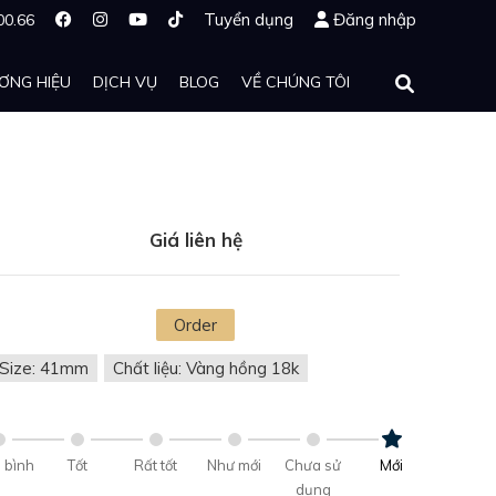
Tuyển dụng
Đăng nhập
00.66
ƠNG HIỆU
DỊCH VỤ
BLOG
VỀ CHÚNG TÔI
Giá liên hệ
Order
Size: 41mm
Chất liệu: Vàng hồng 18k
 bình
Tốt
Rất tốt
Như mới
Chưa sử
Mới
dụng