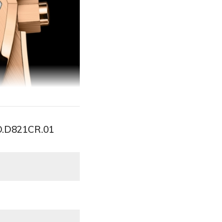
O.D821CR.01
ược chế tác từ
vàng
rội như độ bền cao,