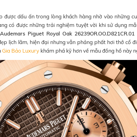
o được dấu ấn trong lòng khách hàng nhờ vào những cuộ
ng có được những trải nghiệm tuyệt vời khi sử dụng mẫ
Audemars Piguet Royal Oak 26239OR.OO.D821CR.01
ẹp lịch lãm, hiện đại nhưng vẫn phảng phất hơi thở cổ đi
n
Gia Bảo Luxury
khám phá kỹ hơn về mẫu đồng hồ này ng