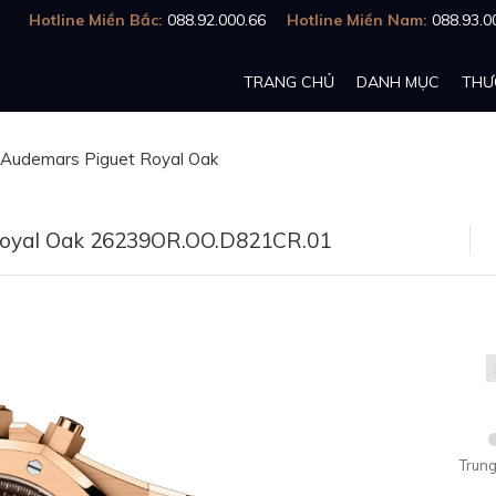
Hotline Miền Bắc:
088.92.000.66
Hotline Miền Nam:
088.93.0
TRANG CHỦ
DANH MỤC
THƯ
Audemars Piguet Royal Oak
Royal Oak 26239OR.OO.D821CR.01
Trung