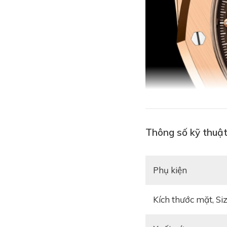
Thông số kỹ thuậ
Phụ kiện
Kích thước mặt, Si
Bộ vỏ của đồng h
hồng 18k
cao cấp. 