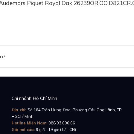
 Audemars Piguet Royal Oak 26239OR.OO.D821CR.
ảo?
Chi nhánh Hồ Chí Minh
Địa chỉ:
Số 164 Trần Hưng Đạo, Phường Cầu Ông Lãnh, TP.
Hồ Chí Minh
ew đồng hồ Audemars Piguet Royal Oak Offshore Chro
Hotline Miền Nam:
088.93.000.66
Giờ mở cửa:
9 giờ - 19 giờ (T2 - CN)