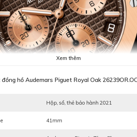
Xem thêm
t đồng hồ Audemars Piguet Royal Oak 26239OR.O
hộp, sổ, thẻ bảo hành 2021
ze
41mm
ồ
Audemars Piguet Royal Oak 26239OR.OO.D821CR.01
đ
Chất liệu vàng hồng 18k mang đến nhiều ưu điểm vượt t