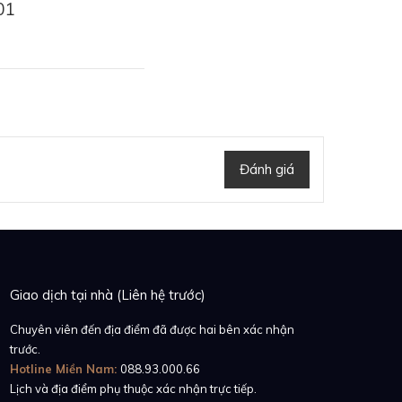
01
Đánh giá
Giao dịch tại nhà (Liên hệ trước)
Chuyên viên đến địa điểm đã được hai bên xác nhận
trước.
nograph 44mm
Hotline Miền Nam:
088.93.000.66
Lịch và địa điểm phụ thuộc xác nhận trực tiếp.