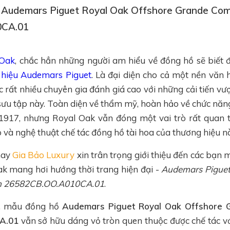
ồ Audemars Piguet Royal Oak Offshore Grande Com
0CA.01
 Oak
, chắc hẳn những người am hiểu về đồng hồ sẽ biết đ
 hiệu Audemars Piguet
. Là đại diện cho cả một nền văn 
 rất nhiều chuyên gia đánh giá cao với những cải tiến v
sưu tập này. Toàn diện về thẩm mỹ, hoàn hảo về chức năng
917, nhưng Royal Oak vẫn đóng một vai trò rất quan t
 và nghệ thuật chế tác đồng hồ tài hoa của thương hiệu n
nay
Gia Bảo Luxury
xin trân trọng giới thiệu đến các bạn 
k mang hơi hướng thời trang hiện đại -
Audemars Piguet
on 26582CB.OO.A010CA.01
.
kế, mẫu đồng hồ
Audemars Piguet Royal Oak Offshore G
A.01
vẫn sở hữu dáng vỏ tròn quen thuộc được chế tác 