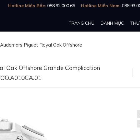
Hotline Miền Bắc:
088.92.000.66
Hotline Miền Nam:
088.93.0
TRANG CHỦ
DANH MỤC
THƯ
Audemars Piguet Royal Oak Offshore
l Oak Offshore Grande Complication
.OO.A010CA.01