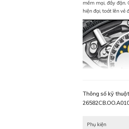
mềm mại, đầy đặn. 
hiện đại, toát lên vẻ
Thông số kỹ thuậ
26582CB.OO.A01
Phụ kiện