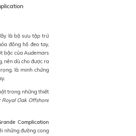
plication
ây là bộ sưu tập trứ
hóa đồng hồ đeo tay,
ượt bậc của Audemars
, nên dù cho được ra
rọng, là minh chứng
ày.
một trong những thiết
 Royal Oak Offshore
rande Complication
với những đường cong