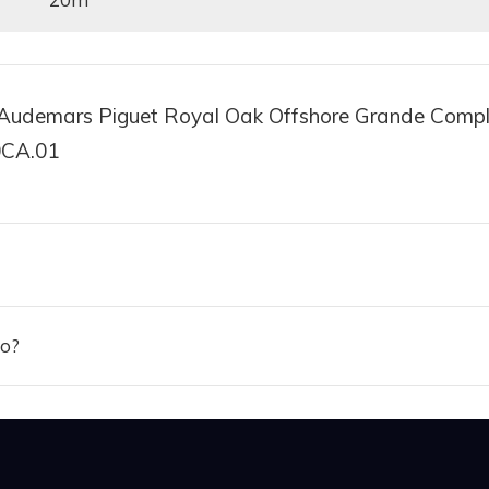
Audemars Piguet Royal Oak Offshore Grande Compl
0CA.01
ảo?
w đồng hồ Audemars Piguet Royal Oak Offshore Chron