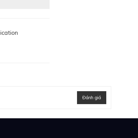
ication
Đánh giá
ograph 42mm