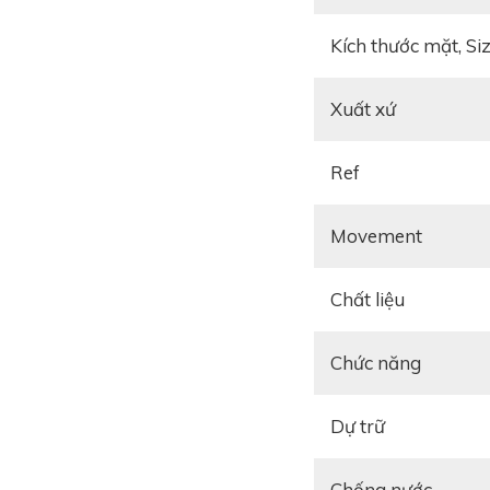
Kích thước mặt, Si
Xuất xứ
Ref
Movement
Tiếp tục ghi điểm t
Chất liệu
theo phong cách hiện
thể hài hòa về bố 
Chức năng
bezel siết chặt vào
cho sản phẩm.
Dự trữ
Chống nước