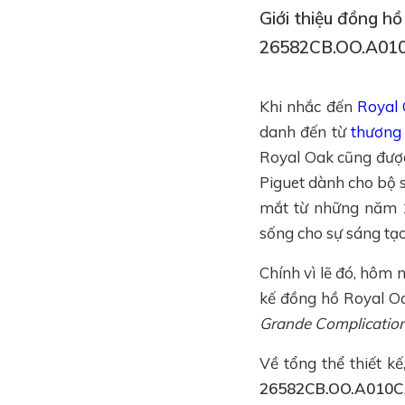
Giới thiệu đồng h
26582CB.OO.A01
Khi nhắc đến
Royal
danh đến từ
thương
Royal Oak cũng được
Piguet dành cho bộ 
mắt từ những năm 1
sống cho sự sáng tạo
Chính vì lẽ đó, hôm 
kế đồng hồ Royal Oa
Grande Complicati
Về tổng thể thiết 
26582CB.OO.A010C