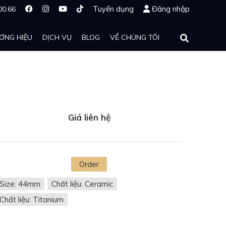
Tuyển dụng
Đăng nhập
00.66
ƠNG HIỆU
DỊCH VỤ
BLOG
VỀ CHÚNG TÔI
Giá liên hệ
Order
Size: 44mm
Chất liệu: Ceramic
Chất liệu: Titanium