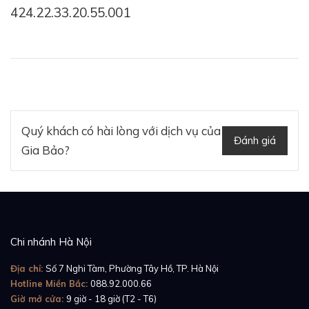
thường xuyên lựa chọn để chế tác những đồ trang sức
424.22.33.20.55.001
quý giá, chất lượng cao.
Mặt kính sapphire trong suốt với độ chống xước và
chống phản quang tốt để lộ những chi tiết tinh tế và
đầy độc đáo trong mặt số. Thay vì sử dụng những con
số thì nhà Omega tinh tế lựa chọn những viên kim
cương và chữ số la mã xen kẽ từng mốc định giờ. Kim
Quý khách có hài lòng với dịch vụ của
Đánh giá
cương mang đến sự tỏa sáng, sang trọng, những chữ
Gia Bảo?
số La Mã mang đến vẻ đẹp cổ điển quyến rũ.
Chi nhánh Hà Nội
Địa chỉ:
Số 7 Nghi Tàm, Phường Tây Hồ, TP. Hà Nội
Hotline Miền Bắc:
088.92.000.66
Giờ mở cửa:
9 giờ - 18 giờ (T2 - T6)