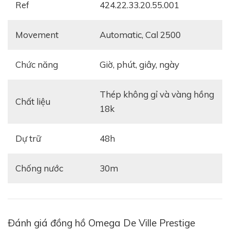
Ref
424.22.33.20.55.001
Tham khảo:
Review đồng hồ Omega Speedmaster
Moonwatch Professional Chronograph 42mm
Movement
automatic, Cal 2500
Chức năng
giờ, phút, giây, ngày
thép không gỉ và vàng hồng
Chất liệu
18k
Dự trữ
48h
Chống nước
30m
Vỏ ngoài của đồng hồ được làm bằng chất liệu thép
không gỉ đính chắc chắn vành bezel làm từ
vàng đỏ
18k
nổi bật. Đây là 2 chất liệu được các nhà chế tác
Đánh giá đồng hồ Omega De Ville Prestige