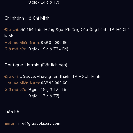
Giờ mở cửa:
9 giờ - 14 giờ (T7)
Chi nhánh Hồ Chí Minh
Địa chỉ:
Số 164 Trần Hưng Đạo, Phường Cầu Ông Lãnh, TP. Hồ Chí
Minh
Hotline Miền Nam:
088.93.000.66
Giờ mở cửa:
9 giờ - 19 giờ (T2 - CN)
Boutique Hermle (Đặt lịch hẹn)
Địa chỉ:
C Space, Phường Tân Thuận, TP. Hồ Chí Minh
Mặt số trắng xà cừ được thiết kế tinh tế với những họa
Hotline Miền Nam:
088.93.000.66
tiết bướm trang trí tôn thêm phần linh hoạt, cuốn hút
Giờ mở cửa:
9 giờ - 18 giờ (T2 - T6)
Giờ mở cửa:
9 giờ - 17 giờ (T7)
của những người phụ nữ. Khi quý cô muốn đồng hành
cùng chiếc đồng hồ này trên tay tại những sự kiện hãy
Liên hệ
lựa chọn cho mình những mẫu trang phục sang trọng,
quyến rũ để tôn lên vẻ đẹp đẳng cấp đầy tinh tế cho
Email:
info@giabaoluxury.com
mình nhé!