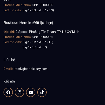
Hotline Miền Nam:
088.93.000.66
Giờ mở cửa:
9 giờ - 19 giờ (T2 - CN)
Boutique Hermle (Đặt lịch hẹn)
Địa chỉ:
C Space, Phường Tân Thuận, TP. Hồ Chí Minh
Chức năng giờ thế giới cho phép bạn có thể dễ dàng
Hotline Miền Nam:
088.93.000.66
nhận biết được thời gian của các thành phố trên thế
Giờ mở cửa:
9 giờ - 18 giờ (T2 - T6)
giới. Mỗi một thành phố là một đại diễn cho một múi
Giờ mở cửa:
9 giờ - 17 giờ (T7)
giờ, chẳng hạn thành phố Bangkok đại diện cho các
nước cùng sử dụng múi giờ ở vị trí +7 theo quy ước
Liên hệ
quốc tế như Thái Lan, Việt Nam, Lào, một phần của
Email:
info@giabaoluxury.com
Indonesia,... là những quốc gia có kinh tuyết gần nhau.
Kết nối