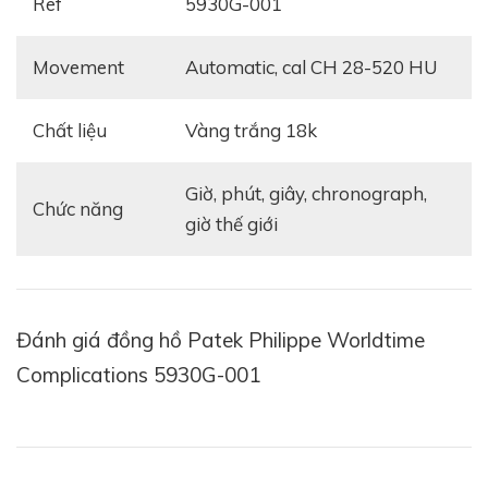
Ref
5930G-001
Movement
Automatic, cal CH 28-520 HU
Mặc dù có giá niêm yết
73,900
USD nhưng tôi dự
đoán rằng đây sẽ là một mẫu nữa có ngày càng tăng
Chất liệu
Vàng trắng 18k
giá trị theo thời gian và rất đáng để đầu tư và sưu
tầm. Để chứng minh điều đó, tôi cùng các bạn nhìn lại
Giờ, phút, giây, chronograph,
Chức năng
lịch sử, chiếc đồng hồ này lấy cảm hứng từ mẫu đồng
giờ thế giới
hồ có chức năm giờ thế giới được Patek sản xuất vào
những năm 1940.
Đánh giá đồng hồ Patek Philippe Worldtime
Complications 5930G-001