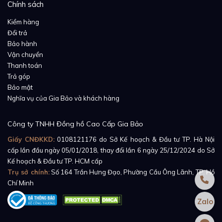
Chính sách
Kiểm hàng
Đổi trả
Bảo hành
Vận chuyển
Thanh toán
Trả góp
Bảo mật
Nghĩa vụ của Gia Bảo và khách hàng
Chiếc đồng hồ
Patek Philippe Complications 5930G-
Công ty TNHH Đồng hồ Cao Cấp Gia Bảo
001
có bộ vỏ bằng
vàng trắng 18k
với đường kính
Giấy CNĐKKD:
0108121176
do Sở Kế hoạch & Đầu tư TP. Hà Nội
mặt 39.5mm. Kết hợp với dây da cá sấu màu xanh
cấp lần đầu ngày 05/01/2018, thay đổi lần 6 ngày 25/12/2024 do Sở
Kế hoạch & Đầu tư TP. HCM cấp
navy đồng màu với mặt số giúp cho chiếc đồng hồ
Trụ sở chính:
Số 164 Trần Hưng Đạo, Phường Cầu Ông Lãnh, TP. Hồ
mang lại vẻ đẹp năng động và trẻ trung.
Chí Minh
Zalo