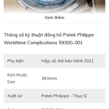
Xem thêm
Thông số kỹ thuật đồng hồ Patek Philippe
Worldtime Complications 5930G-001
Review chi tiết đồng hồ Patek Philippe
Complications 4947R
Phụ kiện
Hộp, sổ, thẻ bảo hành 2021
Kích thước,
39,5mm
Size
Xuất xứ
Patek Philippe - Thụy Sĩ