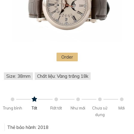
Order
Size: 38mm
Chất liệu: Vàng trắng 18k
Trung bình
Tốt
Rất tốt
Như mới
Chưa sử
Mới
dụng
Thẻ bảo hành: 2018