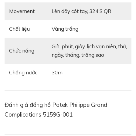
Movement
Lên dây cót tay, 324 S QR
Sở hữu ngoại hình đậm chất cổ điển, Patek Philippe
Chất liệu
Vàng trắng
Grand Complications 5159G-001 được hoàn thiện với
mặt số 38mm, bao bọc bởi bộ vỏ
vàng trắng
nguyên
giờ, phút, giây, lịch vạn niên, thứ,
Chức năng
khối 18K cùng dây đeo tay da cá sấu thanh lịch. Bộ vỏ
ngày, tháng, trăng sao
vàng trắng được đánh bóng hoàn hảo, tạo độ bóng
bẩy vượt trội trên bề mặt khiến cho chiếc đồng hồ
Chống nước
30m
càng thêm phần chắc chắn, khỏe khoắn.
Đánh giá đồng hồ Patek Philippe Grand
Complications 5159G-001