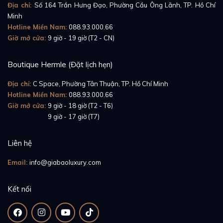
Địa chỉ:
Số 164 Trần Hưng Đạo, Phường Cầu Ông Lãnh, TP. Hồ Chí
Minh
Hotline Miền Nam:
088.93.000.66
Giờ mở cửa:
9 giờ - 19 giờ (T2 - CN)
Bảo vệ ở cả hai bề mặt mặt số là hai mặt kính
Boutique Hermle (Đặt lịch hẹn)
sapphire chống trầy xước, hỗ trợ chống nước cho
Địa chỉ:
C Space, Phường Tân Thuận, TP. Hồ Chí Minh
chiếc đồng hồ. Đặc biệt, phiên bản Patek Philippe
Hotline Miền Nam:
088.93.000.66
Grand Complications lần này được chế tác thêm một
Giờ mở cửa:
9 giờ - 18 giờ (T2 - T6)
Giờ mở cửa:
9 giờ - 17 giờ (T7)
nắp lưng bằng vàng trắng có thể lật mở, chạm khắc
tinh xảo thông tin về chiếc đồng hồ ở mặt trong. Đây
Liên hệ
là chi tiết rất đặc biệt chỉ có trên những thiết kế đồng
hồ quý hiếm.
Email:
info@giabaoluxury.com
Kết nối