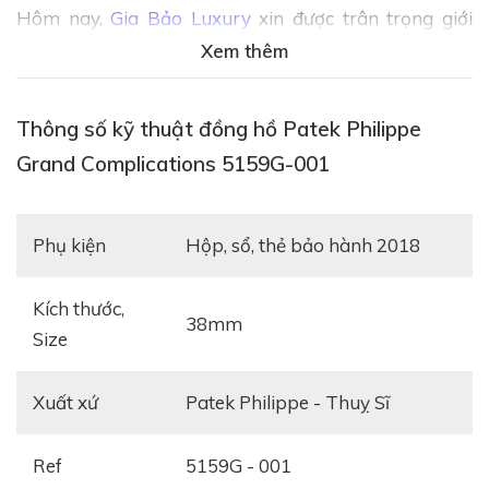
Hôm nay,
Gia Bảo Luxury
xin được trân trọng giới
thiệu tới quý khách hàng về cỗ máy cơ khí vô cùng nổi
Xem thêm
tiếng này.
Thông số kỹ thuật đồng hồ Patek Philippe
Review đồng hồ Patek Philippe Grand
Complications 5159G
Grand Complications 5159G-001
Phụ kiện
hộp, sổ, thẻ bảo hành 2018
Kích thước,
38mm
Size
Xuất xứ
Patek Philippe - Thuỵ Sĩ
Ref
5159G - 001