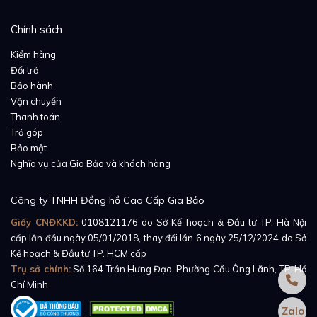
Chính sách
Kiểm hàng
Đổi trả
Bảo hành
Vận chuyển
Thanh toán
Trả góp
Bảo mật
Trên nền mặt số trắng là một bố cục được thiết kế vô
Nghĩa vụ của Gia Bảo và khách hàng
cùng xuất sắc. Từng chi tiết hiện rõ trên mặt số, cho
dù kích thước chỉ có 38mm, nhưng từng chi tiết đều rõ
Công ty TNHH Đồng hồ Cao Cấp Gia Bảo
ràng, mạch lạc và không hề gây rối mắt cho người sử
Giấy CNĐKKD:
0108121176
do Sở Kế hoạch & Đầu tư TP. Hà Nội
dụng. Nền mặt số trắng được cách điệu với họa tiết
cấp lần đầu ngày 05/01/2018, thay đổi lần 6 ngày 25/12/2024 do Sở
sunburst chạm khắc hoàn hảo chính tại trung tâm
Kế hoạch & Đầu tư TP. HCM cấp
mặt số, làm nổi bật bộ kim đồng hồ đen và các cọc số
Trụ sở chính:
Số 164 Trần Hưng Đạo, Phường Cầu Ông Lãnh, TP. Hồ
Chí Minh
La Mã chỉ giờ đảm nhiệm chức năng báo giờ.
Zalo