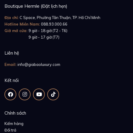
Nautilus No. 5980/1A-001 được thiết kế với một nắp
Boutique Hermle (Đặt lịch hẹn)
lưng trong suốt, tiết lộ bộ máy tự động CH 28-520C.
Địa chỉ:
C Space, Phường Tân Thuận, TP. Hồ Chí Minh
Sự vận hành liên tục của các chi tiết xem là một kì
Hotline Miền Nam:
088.93.000.66
quan độc đáo trong giới chế tác.
Giờ mở cửa:
9 giờ - 18 giờ (T2 - T6)
Giờ mở cửa:
9 giờ - 17 giờ (T7)
Review chi tiết đồng hồ Patek Philippe Nautilus
5980/1AR
Liên hệ
Email:
info@giabaoluxury.com
Kết nối
Chính sách
Kiểm hàng
Đổi trả