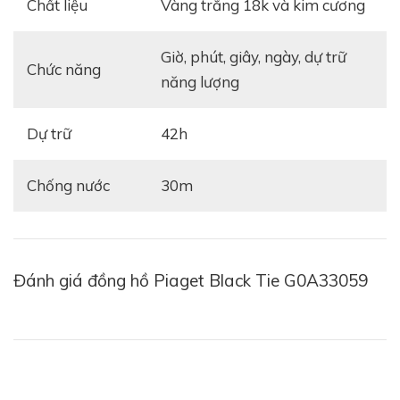
Chất liệu
vàng trắng 18k và kim cương
giờ, phút, giây, ngày, dự trữ
Chức năng
năng lượng
Dự trữ
42h
Chống nước
30m
Là mẫu đồng hồ nằm trong bộ sưu tập Black Tie đại
diện cho hình ảnh sang trọng, quý phái,
Piaget Black
Đánh giá đồng hồ Piaget Black Tie G0A33059
Tie G0A33059
sở hữu dáng vỏ hình chữ nhật đầy phá
cách với những đường bo tròn mềm mại ở các cạnh.
Đặc biệt hơn, chất liệu
vàng trắng 18K
được sử dụng
khi chế tác bộ vỏ càng làm cho chiếc đồng hồ tỏa
sáng rực rỡ hơn, sắc sảo hơn trên đôi tay người chủ sở