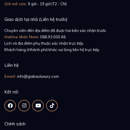
Giờ mở cửa:
9 giờ - 19 giờ (T2 - CN)
Phần vành bezel của
Piaget Black Tie G0A33059
Giao dịch tại nhà (Liên hệ trước)
cũng là một điểm cộng không thể bỏ qua khi nói về vẻ
Chuyên viên đến địa điểm đã được hai bên xác nhận trước.
đẹp hào nhoáng và tinh xảo tột bậc. Bên cạnh chất
Hotline Miền Nam:
088.93.000.66
liệu vàng trắng 18K tương tự bộ bỏ, những viên kim
Lịch và địa điểm phụ thuộc xác nhận trực tiếp.
cương cũng được sử dụng vô cùng hoàn hảo trong
Khách hàng ở thành phố khác vui lòng liên hệ trực tiếp.
quá trình chế tác vành bezel, giúp chiếc đồng hồ thêm
phần lộng lẫy, bắt mắt.
Liên hệ
Email:
info@giabaoluxury.com
Kết nối
Chính sách