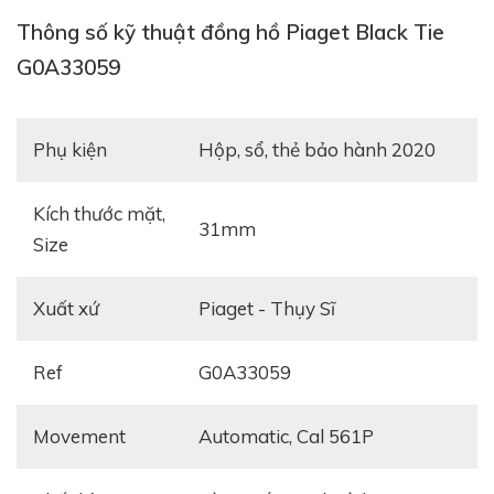
Thông số kỹ thuật đồng hồ Piaget Black Tie
G0A33059
Phụ kiện
hộp, sổ, thẻ bảo hành 2020
Kích thước mặt,
31mm
Size
Xuất xứ
Piaget - Thụy Sĩ
Ref
G0A33059
Tham khảo:
Piaget Altiplano Ultimate Concept
Movement
automatic, Cal 561P
được vinh danh tại sự kiện GPHG 2020