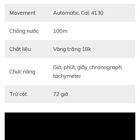
Movement
automatic, Cal. 4130
Chống nước
100m
Chất liệu
vàng trắng 18k
giờ, phút, giây, chronograph,
Chức năng
tachymeter
Trữ cót
72 giờ
Mọi so sánh đều là khập khiễng, và tôi biết rằng chiếc