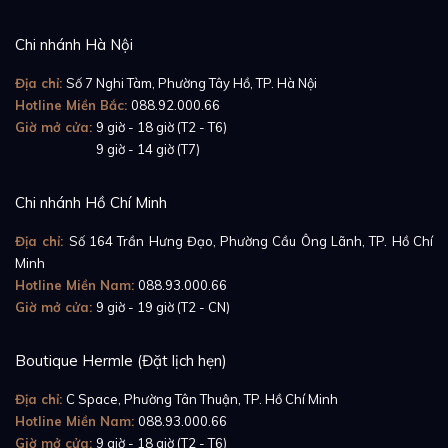
Chi nhánh Hà Nội
Địa chỉ:
Số 7 Nghi Tàm, Phường Tây Hồ, TP. Hà Nội
Ngoài khác biệt về chất liệu, bộ vỏ của chiếc
Rolex
Hotline Miền Bắc:
088.92.000.66
Cosmograph Daytona 116519LN Mặt Số Đen Nạm
Giờ mở cửa:
9 giờ - 18 giờ (T2 - T6)
Giờ mở cửa:
9 giờ - 14 giờ (T7)
Kim Cương
không còn thay đổi gì khác. Kích thước
40mm vẫn được giữ nguyên, và đi kèm đó là dáng vỏ
Chi nhánh Hồ Chí Minh
Oyster đặc trưng. Với thiết kế kín đáo như vậy, chiếc
đồng hồ có khả năng chống nước vượt trội lên tới
Địa chỉ:
Số 164 Trần Hưng Đạo, Phường Cầu Ông Lãnh, TP. Hồ Chí
Minh
100m.
Hotline Miền Nam:
088.93.000.66
Giờ mở cửa:
9 giờ - 19 giờ (T2 - CN)
Xem thêm:
Đồng Hồ Rolex Cosmograph Daytona
116503 Mặt Số Đen
Boutique Hermle (Đặt lịch hẹn)
Địa chỉ:
C Space, Phường Tân Thuận, TP. Hồ Chí Minh
Hotline Miền Nam:
088.93.000.66
Giờ mở cửa:
9 giờ - 18 giờ (T2 - T6)