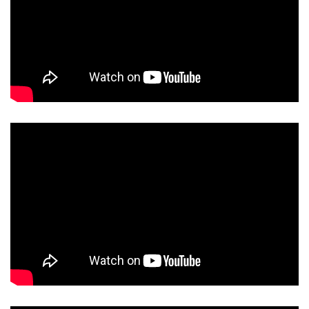
Rolex Cosmograph Daytona 116519LN
có mức giá
cao hơn hẳn so với phiên bản 116500 vỏ thép. Bù lại,
ta có một chiếc Daytona
vàng khối
với mức giá phù
hợp, cũng có vành bezel Ceramic đặc trưng và cực kỳ
đẹp mắt.