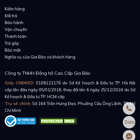
Rolex Datejust 126331 sở hữu một mặt số khá phá
Kiểm hàng
cách, với bộ cọc số đặc biệt. Cùng là số La Mã, nhưng
Đổi trả
bộ cọc số của chiếc 126331 được kết hợp giữa màu
Bảo hành
đen và xanh lá, tạo cảm giác rất đặc biệt. Xen lẫn giữa
Vận chuyển
những cọc số La Mã là một cọc số duy nhất ở góc 9
Thanh toán
Trả góp
giờ phủ chất phát quang, giúp người dùng có thể dễ
Bảo mật
dàng hơn trong việc xem giờ trong bóng tối.
Nghĩa vụ của Gia Bảo và khách hàng
Công ty TNHH Đồng hồ Cao Cấp Gia Bảo
Giấy CNĐKKD:
0108121176
do Sở Kế hoạch & Đầu tư TP. Hà Nội
cấp lần đầu ngày 05/01/2018, thay đổi lần 6 ngày 25/12/2024 do Sở
Kế hoạch & Đầu tư TP. HCM cấp
Trụ sở chính:
Số 164 Trần Hưng Đạo, Phường Cầu Ông Lãnh, TP. Hồ
Chí Minh
Zalo