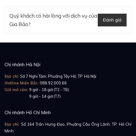
Quý khách có hài lòng với dịch vụ của
Đánh giá
Như các bạn đã biết, Rolex và Wimbledon có mối
Gia Bảo?
quan hệ rất khăng khít, và các bạn cũng có thể để ý
rằng rất nhiều tay vợt nổi tiếng khi nhận chiếc cúp
danh giá đều đeo trên tay một chiếc Rolex. Năm 2018
kỷ niệm chặng đường 40 năm hợp tác của hai thương
hiệu, và đó cũng là lý do Rolex cho ra mắt phiên bản
Chi nhánh Hà Nội
mặt số đặc biệt này.
Địa chỉ:
Số 7 Nghi Tàm, Phường Tây Hồ, TP. Hà Nội
Hotline Miền Bắc:
088.92.000.66
Giờ mở cửa:
9 giờ - 18 giờ (T2 - T6)
Giờ mở cửa:
9 giờ - 14 giờ (T7)
Chi nhánh Hồ Chí Minh
Địa chỉ:
Số 164 Trần Hưng Đạo, Phường Cầu Ông Lãnh, TP. Hồ Chí
Minh