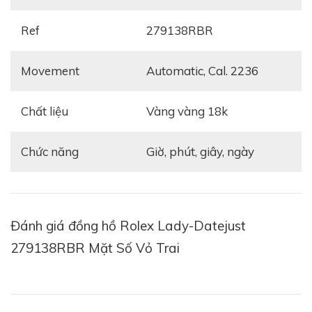
Ref
279138RBR
Movement
Automatic, Cal. 2236
Chất liệu
Vàng vàng 18k
Chức năng
Giờ, phút, giây, ngày
Đánh giá đồng hồ Rolex Lady-Datejust
279138RBR Mặt Số Vỏ Trai
Toàn bộ dây và vỏ của chiếc
Rolex Lady-Datejust
279138RBR Mặt Số Vỏ Trai
được chế tác từ vàng
vàng nguyên khối - tông màu đặc trưng của những