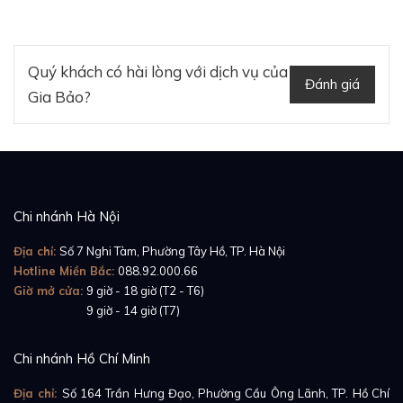
chiếc Rolex cao cấp. Vẫn sở hữu thiết kế vỏ Oyster
độc quyền, chiếc đồng hồ này đạt mức chống nước lên
tới 100m, sánh ngang với những mẫu đồng hồ thể
Quý khách có hài lòng với dịch vụ của
thao cao cấp.
Đánh giá
Gia Bảo?
Tham khảo:
Review đồng hồ Rolex Datejust
278278 Mặt Số Oliu Xanh Nạm Kim Cương
Chi nhánh Hà Nội
Địa chỉ:
Số 7 Nghi Tàm, Phường Tây Hồ, TP. Hà Nội
Hotline Miền Bắc:
088.92.000.66
Giờ mở cửa:
9 giờ - 18 giờ (T2 - T6)
Giờ mở cửa:
9 giờ - 14 giờ (T7)
Chi nhánh Hồ Chí Minh
Địa chỉ:
Số 164 Trần Hưng Đạo, Phường Cầu Ông Lãnh, TP. Hồ Chí