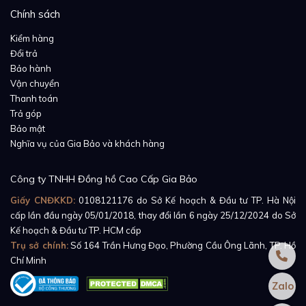
Chính sách
Kiểm hàng
Đổi trả
Bảo hành
Vận chuyển
Thanh toán
Trả góp
Bảo mật
Nghĩa vụ của Gia Bảo và khách hàng
Công ty TNHH Đồng hồ Cao Cấp Gia Bảo
Giấy CNĐKKD:
0108121176
do Sở Kế hoạch & Đầu tư TP. Hà Nội
cấp lần đầu ngày 05/01/2018, thay đổi lần 6 ngày 25/12/2024 do Sở
Kế hoạch & Đầu tư TP. HCM cấp
Trụ sở chính:
Số 164 Trần Hưng Đạo, Phường Cầu Ông Lãnh, TP. Hồ
Nhiệm vụ chính của vành bezel là cố định mặt kính
Chí Minh
Sapphire, và nhiệm vụ chính của mặt kính Sapphire
Zalo
chính là bảo vệ bộ mặt của đồng hồ. Như cái tên đã