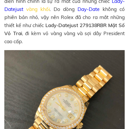
điển hình chính là sự ra mắt của những chiếc
Lady-
Datejust
vàng khối
. Do dòng
Day-Date
không có
phiên bản nhỏ, vậy nên Rolex đã cho ra mắt những
thiết kế như chiếc
Lady-Datejust 279138RBR Mặt Số
Vỏ Trai
, đi kèm vỏ vàng vàng và sợi dây President
cao cấp.