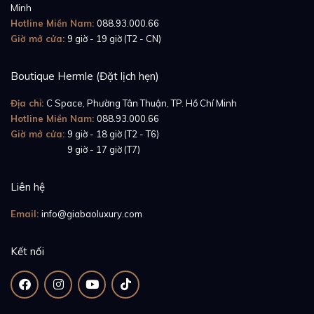
Minh
Hotline Miền Nam:
088.93.000.66
Trên vành bezel, Rolex đã tạo thêm chút điểm nhấn
Giờ mở cửa:
9 giờ - 19 giờ (T2 - CN)
với những viên kim cương Brilliant Cut lấp lánh. Hiện
tại, trên thị trường có hai dòng đồng hồ đính kim
Boutique Hermle (Đặt lịch hẹn)
cương: “kim zin” và ”lên kim”. Trong đó, “kim zin” được
Địa chỉ:
C Space, Phường Tân Thuận, TP. Hồ Chí Minh
thực hiện bởi hãng, với từng viên kim cương được
Hotline Miền Nam:
088.93.000.66
chọn lọc cẩn thận, xác định vị trí và đính một cách
Giờ mở cửa:
9 giờ - 18 giờ (T2 - T6)
chính xác, không lệch lạc. Ngược lại, những chiếc đồng
Giờ mở cửa:
9 giờ - 17 giờ (T7)
hồ “lên kim” được đính đá thủ công bởi thợ bên ngoài,
do đó có thể thiếu cân đối hoặc ảnh hưởng tới khả
Liên hệ
năng chống nước của đồng hồ. Với phiên bản này, kim
Email:
info@giabaoluxury.com
cương được thực hiện bởi chính Rolex, đảm bảo chất
lượng cho người sử dụng.
Kết nối