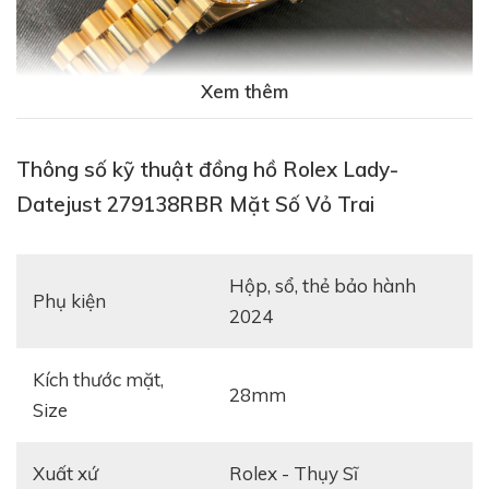
Xem thêm
Thông số kỹ thuật đồng hồ Rolex Lady-
Các bạn nên nhớ rằng dây President trước kia vốn chỉ
Datejust 279138RBR Mặt Số Vỏ Trai
dành cho những chiếc Day-Date, và dòng Datejust chỉ
được sử dụng dây Jubilee hay là dây Oyster. Không chỉ
được chế tác hoàn toàn từ những chất liệu quý hiếm,
Hộp, sổ, thẻ bảo hành
Phụ kiện
dây President còn có các chi tiết được hoàn thiện tinh
2024
xảo hơn, đi kèm với chiếc khóa vương miện được giấu
khéo léo, đẹp mắt hơn.
Kích thước mặt,
28mm
Size
Xuất xứ
Rolex - Thụy Sĩ