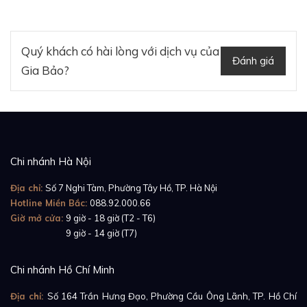
Quý khách có hài lòng với dịch vụ của
Đánh giá
Gia Bảo?
Xem thêm:
Review đồng hồ Rolex Pearlmaster
81158
Chi nhánh Hà Nội
Địa chỉ:
Số 7 Nghi Tàm, Phường Tây Hồ, TP. Hà Nội
Hotline Miền Bắc:
088.92.000.66
Giờ mở cửa:
9 giờ - 18 giờ (T2 - T6)
Giờ mở cửa:
9 giờ - 14 giờ (T7)
Chi nhánh Hồ Chí Minh
Địa chỉ:
Số 164 Trần Hưng Đạo, Phường Cầu Ông Lãnh, TP. Hồ Chí