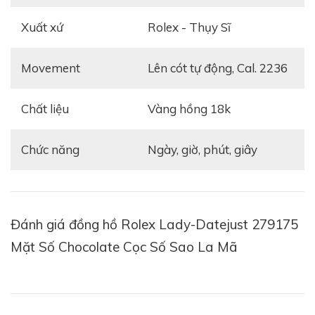
Ở vị trí 3h là núm chỉnh giờ hình tròn thiết kế khía
Xuất xứ
Rolex - Thụy Sĩ
rãnh không chỉ làm tăng thêm vẻ đẹp cho chiếc đồng
hồ mà còn giúp các quý cô cầm nắm dễ dàng hơn khi
Movement
Lên cót tự động, Cal. 2236
chỉ giờ. Trên đầu núm là biểu tượng hình vương miện,
hình ảnh quen thuộc đại diện cho thương hiệu Rolex.
Chất liệu
Vàng hồng 18k
Dây đeo đồng hồ cũng được làm từ vàng hồng 18k,
thiết kế dây đeo nhỏ xinh gồm 3 mối nối với mối nối ở
Chức năng
Ngày, giờ, phút, giây
giữa có phần to hơn hai mối nối hai bên nhằm tạo
điểm nhấn cho chiếc đồng hồ.
Đánh giá đồng hồ Rolex Lady-Datejust 279175
Mặt Số Chocolate Cọc Số Sao La Mã