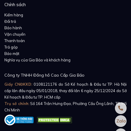
Chính sách
Kiểm hàng
Đổi trả
Bảo hành
Vận chuyển
Thanh toán
Ở vị trí 3h vẫn là cửa sổ ngày quen thuộc. Các chữ số
Trả góp
Bảo mật
chỉ ngày hiển thị rõ hơn qua thấu kính Cyclops. Tại vị
Nghĩa vụ của Gia Bảo và khách hàng
trí 12h vẫn là hình vương miện quen thuộc biểu tượng
của thương hiệu Rolex. Mặt sau chiếc đồng hồ được
Công ty TNHH Đồng hồ Cao Cấp Gia Bảo
làm từ vàng hồng 18k thiết kế trơn, được mài nhẵn và
Giấy CNĐKKD:
0108121176
do Sở Kế hoạch & Đầu tư TP. Hà Nội
đánh bóng có giá trị thẩm mỹ cao.
cấp lần đầu ngày 05/01/2018, thay đổi lần 6 ngày 25/12/2024 do Sở
Kế hoạch & Đầu tư TP. HCM cấp
Trụ sở chính:
Số 164 Trần Hưng Đạo, Phường Cầu Ông Lãnh, TP. Hồ
Chí Minh
Zalo