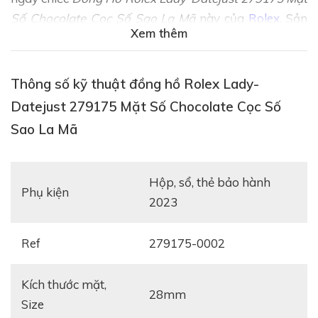
Số Chocolate Cọc Số Sao La Mã
này của
Rolex
. Sản
Xem thêm
phẩm có bộ vỏ ngoài bằng vàng hồng 18k nổi bật với
màu vàng ánh hồng. Sắc vàng sang trọng kết hợp
cùng thiết kế có phần cổ điển càng làm tăng thêm giá
Thông số kỹ thuật đồng hồ Rolex Lady-
trị thẩm mỹ, sự sang trọng cho chiếc đồng hồ.
Datejust 279175 Mặt Số Chocolate Cọc Số
Sao La Mã
Hộp, sổ, thẻ bảo hành
Phụ kiện
2023
Ref
279175-0002
Kích thước mặt,
28mm
Size