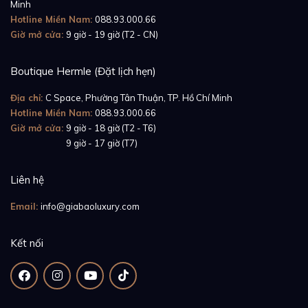
Minh
Hotline Miền Nam:
088.93.000.66
Chiếc đồng hồ kích thước 28mm này có vành bezel
Giờ mở cửa:
9 giờ - 19 giờ (T2 - CN)
thiết kế khía rãnh có giá trị thẩm mỹ cao. Vành bezel
hình tròn bao quanh phần mặt số màu chocolate
Boutique Hermle (Đặt lịch hẹn)
ngọt ngào và quyến rũ. Mặt số đồng hồ nổi bật cùng
Địa chỉ:
C Space, Phường Tân Thuận, TP. Hồ Chí Minh
bộ cọc số sao, riêng góc 9 giờ là chữ số La Mã đính
Hotline Miền Nam:
088.93.000.66
kim cương lấp lánh. Sự tỏa sáng của những viên kim
Giờ mở cửa:
9 giờ - 18 giờ (T2 - T6)
Giờ mở cửa:
9 giờ - 17 giờ (T7)
cương làm say lòng tất cả những cô gái yêu đồng hồ
khi kết hợp với mặt số màu chocolate càng thêm hấp
Liên hệ
dẫn và sang trọng.
Email:
info@giabaoluxury.com
Kết nối