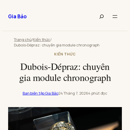
Chuyển
đến
Tìm
Gia Bảo
phần
kiếm
nội
bài
dung
viết
Trang chủ
/
Kiến thức
/
Dubois-Dépraz: chuyên gia module chronograph
KIẾN THỨC
Dubois-Dépraz: chuyên
gia module chronograph
Ban biên tập Gia Bảo
24 Tháng 7, 2026
4 phút đọc