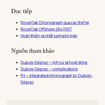
Đọc tiếp
Royal Oak Chronograph qua các thế hệ
Royal Oak Offshore 26470ST
Hoàn thiện và chất lượng bộ máy
Nguồn tham khảo
Dubois-Dépraz — lịch sử và hoạt động
Dubois-Dépraz — complications
FH — integrated chronograph by Dubois-
Dépraz