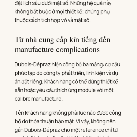
đặt lịch sâu dưới mặt số. Những hệ quả này
không bắt buộc ở mọi thiết kế; chúng phụ
thuộc cách tích hợp vỏ và mặt số.
Từ nhà cung cấp kín tiếng đến
manufacture complications
Dubois-Dépraz hiện công bố ba mảng: cơ cấu
phức tạp do công ty phát triển, linh kiện và dự
án đặt riêng. Khách hàng có thể dùng thiết kế
sẵn hoặc yêu cầu thích ứng module với một
calibre manufacture.
Tên khách hàng không phải lúc nào được công
bố do thỏa thuận bảo mật. Vì vậy, không nên
gán Dubois-Dépraz cho một reference chỉ từ