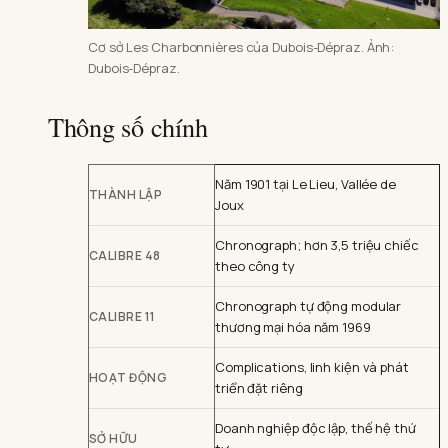
Cơ sở Les Charbonnières của Dubois-Dépraz. Ảnh:
Dubois-Dépraz.
Thông số chính
Năm 1901 tại Le Lieu, Vallée de
THÀNH LẬP
Joux
Chronograph; hơn 3,5 triệu chiếc
CALIBRE 48
theo công ty
Chronograph tự động modular
CALIBRE 11
thương mại hóa năm 1969
Complications, linh kiện và phát
HOẠT ĐỘNG
triển đặt riêng
Doanh nghiệp độc lập, thế hệ thứ
SỞ HỮU