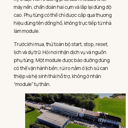
máy nền, chẩn đoán hai cụm và lắp lại đúng độ
cao. Phụ tùng có thể chỉ được cấp qua thương
hiệu đứng tên đồng hồ, không trực tiếp từ nhà
làm module.
Trước khi mua, thử toàn bộ start, stop, reset,
lịch và dự trữ. Hỏi nơi nhận dịch vụ và nguồn
phụ tùng. Một module được bảo dưỡng đúng
có thể vận hành bền; rủi ro nằm ở lịch sử can
thiệp và hệ sinh thái hỗ trợ, không ở nhãn
“module” tự thân.