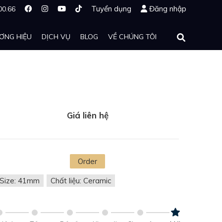
Tuyển dụng
Đăng nhập
00.66
ƠNG HIỆU
DỊCH VỤ
BLOG
VỀ CHÚNG TÔI
Giá liên hệ
Order
Size: 41mm
Chất liệu: Ceramic