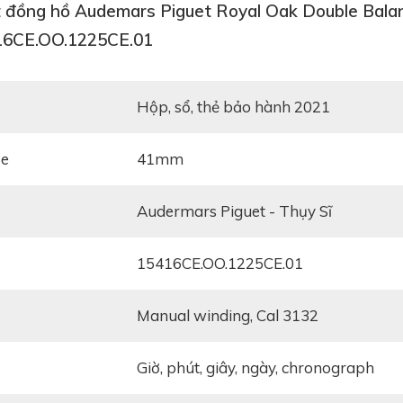
t đồng hồ Audemars Piguet Royal Oak Double Bal
 biệt rõ giữa các loại đồng hồ Skeleton. Skeleton về cơ bản
t số. Nhưng độ tinh xảo của mỗi loại Skeleton thì lại kh
6CE.OO.1225CE.01
hau. Có những chiếc đồng hồ chỉ cắt một phần mặt số 
hững thiết kế cắt gọt cả máy để tạo nên hiệu ứng hình ản
hộp, sổ, thẻ bảo hành 2021
ze
41mm
Audermars Piguet - Thụy Sĩ
15416CE.OO.1225CE.01
manual winding, Cal 3132
giờ, phút, giây, ngày, chronograph