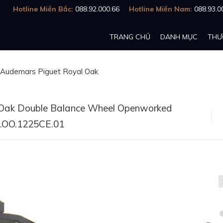
Hotline Miền Bắc:
088.92.000.66
Hotline Miền Nam:
088.93.0
TRANG CHỦ
DANH MỤC
THƯ
Audemars Piguet Royal Oak
Oak Double Balance Wheel Openworked
.OO.1225CE.01