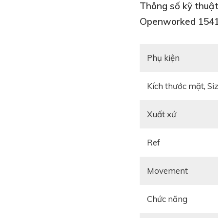
Thông số kỹ thuậ
Đầu tiên, ta cần phân
chi tiết máy trên mặ
Openworked 1541
mức giá cũng khác n
nguyên, và cũng có n
Phụ kiện
Kích thước mặt, Si
Xuất xứ
Ref
Movement
Chức năng