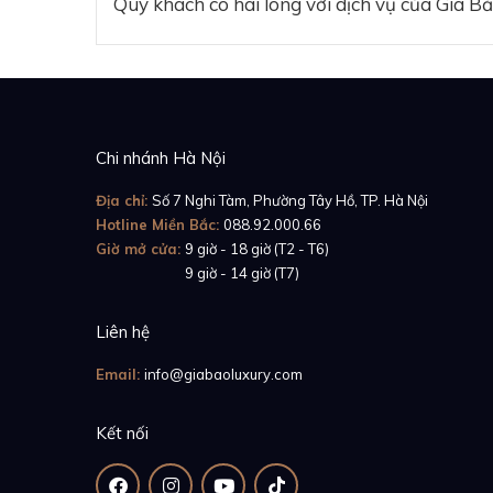
Quý khách có hài lòng với dịch vụ của Gia B
Chiếc
Audemars Pig
loại thứ hai - sở hữu
khung máy cũng được 
Nhờ vậy, ta có thể t
Chi nhánh Hà Nội
Xem thêm:
Review
Địa chỉ:
Số 7 Nghi Tàm, Phường Tây Hồ, TP. Hà Nội
42mm
Hotline Miền Bắc:
088.92.000.66
Giờ mở cửa:
9 giờ - 18 giờ (T2 - T6)
Giờ mở cửa:
9 giờ - 14 giờ (T7)
Liên hệ
Email:
info@giabaoluxury.com
Kết nối