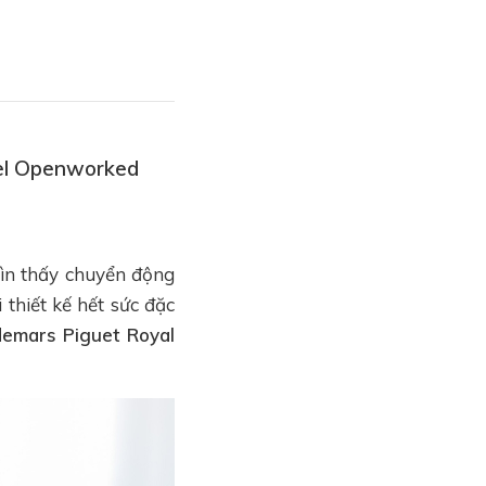
eel Openworked
ìn thấy chuyển động
 thiết kế hết sức đặc
emars Piguet Royal