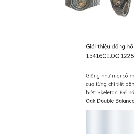
Giới thiệu đồng 
15416CE.OO.1225
Giống như mọi cỗ m
của từng chi tiết bê
biệt: Skeleton. Để n
Oak Double Balanc