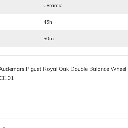
ceramic
45h
50m
 Audemars Piguet Royal Oak Double Balance Whee
CE.01