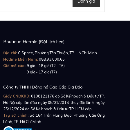
Đánh giá
6CE.OO.1225CE.01
là
mặt số, các cầu nối và
t để duy trì kết cấu.
răng, từng đòn bẩy.
Boutique Hermle (Đặt lịch hẹn)
ing Chronograph
Địa chỉ:
C Space, Phường Tân Thuận, TP. Hồ Chí Minh
Hotline Miền Nam:
088.93.000.66
Giờ mở cửa:
9 giờ - 18 giờ (T2 - T6)
Giờ mở cửa:
9 giờ - 17 giờ (T7)
Công ty TNHH Đồng hồ Cao Cấp Gia Bảo
Giấy CNĐKKD:
0108121176
do Sở Kế hoạch & Đầu tư TP.
Hà Nội cấp lần đầu ngày 05/01/2018, thay đổi lần 6 ngày
25/12/2024 do Sở Kế hoạch & Đầu tư TP. HCM cấp
Trụ sở chính:
Số 164 Trần Hưng Đạo, Phường Cầu Ông
Lãnh, TP. Hồ Chí Minh