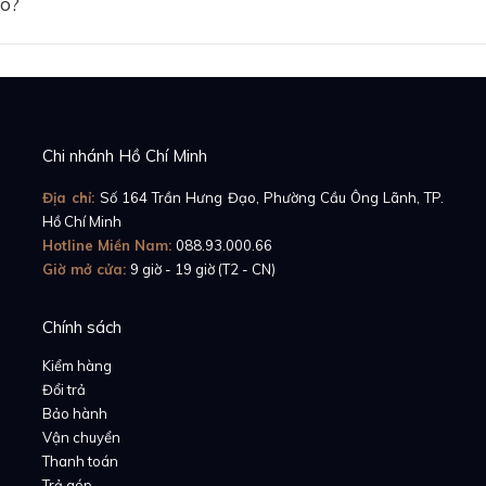
ảo?
uet Royal Oak Double Balance Wheel Openworked 1541
 thiết kế tinh tế hơn, được chăm chút tỉ mỉ hơn. Không chỉ 
cắt gọt tối đa, chỉ để lại những bộ phận quan trọng nhấ
hấy rõ độ căng của hộp cót, sự chuyển động của từng bánh 
Chi nhánh Hồ Chí Minh
 đồng hồ Audemars Piguet Royal Oak Offshore Selfwind
Địa chỉ:
Số 164 Trần Hưng Đạo, Phường Cầu Ông Lãnh, TP.
Hồ Chí Minh
Hotline Miền Nam:
088.93.000.66
Giờ mở cửa:
9 giờ - 19 giờ (T2 - CN)
Chính sách
Kiểm hàng
Đổi trả
Bảo hành
Vận chuyển
Thanh toán
Trả góp