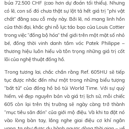
búa 72.500 CHF (cao hơn dự đoán tối thiểu). Nhưng
có lẽ, con số đó chưa thật sự lột tả hết giá trị “phi vật
chất” đằng sau cỗ máy này. Bởi lẽ, nó mang linh hồn
của thời đại, khắc ghi nỗ lực táo bạo của Louis Cottier
trong việc “đồng bộ hóa” thế giới trên một mặt số nhỏ
bé, đồng thời vinh danh tầm vóc Patek Philippe –
thương hiệu luôn hiểu và tôn trọng những giá trị cốt
lõi của nghệ thuật đồng hồ.
Trong tương lai, chắc chắn rằng Ref. 605HU sẽ tiếp
tục được nhắc đến như một trong những biểu tượng
“bất tử” của đồng hồ bỏ túi World Time. Với sự quý
hiếm, vẻ đẹp nguyên bản và giá trị lịch sử, mỗi chiếc
605 còn lại trên thị trường sẽ ngày càng trở thành
“mục tiêu săn đón” của giới mộ điệu. Và khi ta đặt nó
vào lòng bàn tay, lắng nghe giai điệu cơ khí ngân
vang, ta như được du hành ngược dòng thời gian – về