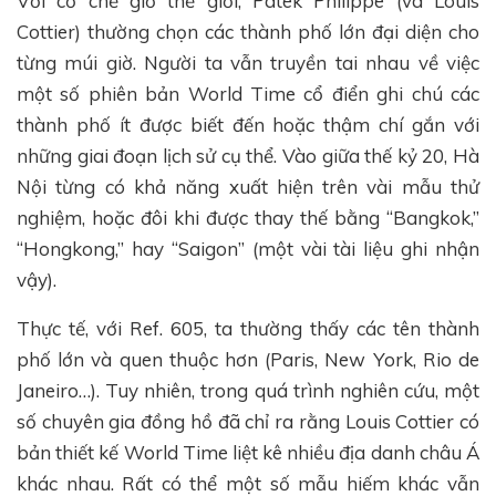
Với cơ chế giờ thế giới, Patek Philippe (và Louis
Cottier) thường chọn các thành phố lớn đại diện cho
từng múi giờ. Người ta vẫn truyền tai nhau về việc
một số phiên bản World Time cổ điển ghi chú các
thành phố ít được biết đến hoặc thậm chí gắn với
những giai đoạn lịch sử cụ thể. Vào giữa thế kỷ 20, Hà
Nội từng có khả năng xuất hiện trên vài mẫu thử
nghiệm, hoặc đôi khi được thay thế bằng “Bangkok,”
“Hongkong,” hay “Saigon” (một vài tài liệu ghi nhận
vậy).
Thực tế, với Ref. 605, ta thường thấy các tên thành
phố lớn và quen thuộc hơn (Paris, New York, Rio de
Janeiro…). Tuy nhiên, trong quá trình nghiên cứu, một
số chuyên gia đồng hồ đã chỉ ra rằng Louis Cottier có
bản thiết kế World Time liệt kê nhiều địa danh châu Á
khác nhau. Rất có thể một số mẫu hiếm khác vẫn