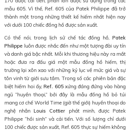
170 được cải tiến, phần lớn được sử dụng trong các
mẫu 605. Vì thế, Ref. 605 của Patek Philippe đã trở
thành một trong những thiết kế hiếm nhất hiện nay
với dưới 100 chiếc đồng hồ được sản xuất.
Có thể nói, trong lịch sử chế tác đồng hồ,
Patek
Philippe
luôn được nhắc đến như một tượng đài uy tín
và danh giá bậc nhất. Mỗi khi thương hiệu này ra mắt
hoặc đưa ra đấu giá một mẫu đồng hồ hiếm, thị
trường lại xôn xao với những kỷ lục về mức giá và sự
tôn vinh từ giới sưu tầm. Trong số các phiên bản đặc
biệt hiếm hoi ấy,
Ref. 605
xứng đáng đứng vào hàng
ngũ “huyền thoại,” bởi đây là mẫu đồng hồ bỏ túi
mang cơ chế World Time (giờ thế giới) huyền thoại do
nghệ nhân
Louis Cottier
phát minh, được Patek
Philippe “hồi sinh” và cải tiến. Với số lượng chỉ dưới
100 chiếc được sản xuất, Ref. 605 thực sự hiếm không