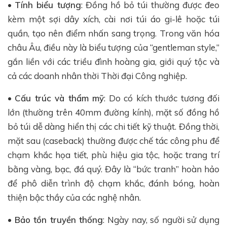
•
Tính biểu tượng
: Đồng hồ bỏ túi thường được đeo
kèm một sợi dây xích, cài nơi túi áo gi-lê hoặc túi
quần, tạo nên điểm nhấn sang trọng. Trong văn hóa
châu Âu, điều này là biểu tượng của “gentleman style,”
gắn liền với các triều đình hoàng gia, giới quý tộc và
cả các doanh nhân thời Thời đại Công nghiệp.
•
Cấu trúc và thẩm mỹ
: Do có kích thước tương đối
lớn (thường trên 40mm đường kính), mặt số đồng hồ
bỏ túi dễ dàng hiển thị các chi tiết kỹ thuật. Đồng thời,
mặt sau (caseback) thường được chế tác công phu để
chạm khắc họa tiết, phù hiệu gia tộc, hoặc trang trí
bằng vàng, bạc, đá quý. Đây là “bức tranh” hoàn hảo
để phô diễn trình độ chạm khắc, đánh bóng, hoàn
thiện bậc thầy của các nghệ nhân.
•
Bảo tồn truyền thống
: Ngày nay, số người sử dụng