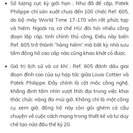
Số lượng cực kỳ giới hạn ; Như đã đề cập, Patek
Philippe chỉ sản xuất chưa đến 100 chiếc Ref. 605,
do bộ máy World Time 17-170 vốn rất phức tạp
và hiếm. Ngoài ra, cơ chế HU đòi hỏi nhiều công
đoạn lắp ráp, tinh chỉnh thủ công. Điều này biến
Ref. 605 trở thành “hàng hiếm” mà bất kỳ nhà sưu
tầm đồng hồ cao cấp nào cũng khao khát có được.
Giá trị lịch sử và cơ khí ; Ref. 605 đánh dấu giai
đoạn đỉnh cao của sự hợp tác giữa Louis Cottier và
Patek Philippe. Đây chính là cột mốc công nghệ,
khẳng định tầm nhìn vượt thời đại trong việc khai
thác chức năng đa múi giờ. Không chỉ là một công
cụ xem giờ, đồng hồ này còn gói ghém cả câu
chuyện về cuộc cách mạng trong thiết kế và tư duy
chế tạo nửa đầu thế kỷ 20.