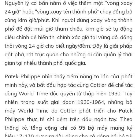
Nguyên lý cơ bản nằm ở việc thêm một “vòng xoay
24 giờ” hoặc “vòng xoay tên thành phố” chạy đồng bộ
cùng kim giờ/phút. Khi người dùng xoay vòng thành
phố để đặt múi giờ tham chiếu, kim giờ sẽ tự động
điều chỉnh để hiển thị chính xác giờ tại vùng đó, đồng
thời vòng 24 giờ cho biết ngày/đêm. Đây là giải pháp
đột phá, rất trực quan cho những ai cần quản lý thời
gian tại nhiều thành phố, quốc gia.
Patek Philippe nhìn thấy tiềm năng to lớn của phát
minh này, và bắt đầu hợp tác cùng Cottier để chế tác
dòng World Time độc quyền từ thập niên 1930. Tuy
nhiên, trong suốt giai đoạn 1930-1964, những bộ
máy World Time do Cottier phát triển cho Patek
Philippe thực tế chỉ đếm trên đầu ngón tay. Theo
thống kê,
tổng cộng chỉ có 95 bộ máy
mang ký
hiệu
17-170
được ra đời, dùng cho cả đồng hồ bỏ túi