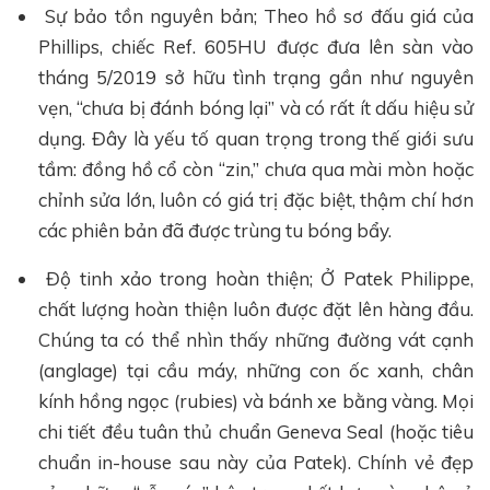
Sự bảo tồn nguyên bản; Theo hồ sơ đấu giá của
Phillips, chiếc Ref. 605HU được đưa lên sàn vào
tháng 5/2019 sở hữu tình trạng gần như nguyên
vẹn, “chưa bị đánh bóng lại” và có rất ít dấu hiệu sử
dụng. Đây là yếu tố quan trọng trong thế giới sưu
tầm: đồng hồ cổ còn “zin,” chưa qua mài mòn hoặc
chỉnh sửa lớn, luôn có giá trị đặc biệt, thậm chí hơn
các phiên bản đã được trùng tu bóng bẩy.
Độ tinh xảo trong hoàn thiện; Ở Patek Philippe,
chất lượng hoàn thiện luôn được đặt lên hàng đầu.
Chúng ta có thể nhìn thấy những đường vát cạnh
(anglage) tại cầu máy, những con ốc xanh, chân
kính hồng ngọc (rubies) và bánh xe bằng vàng. Mọi
chi tiết đều tuân thủ chuẩn Geneva Seal (hoặc tiêu
chuẩn in-house sau này của Patek). Chính vẻ đẹp