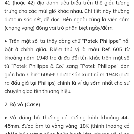
41 (hoặc 42) địa danh tiêu biểu trên thế giới, tượng
trưng cho các múi giờ khác nhau. Chi tiết này thường
được in sắc nét, dễ đọc. Bên ngoài cùng là viền cộm
(chạng vạng) đóng vai trò phân biệt ngày/đêm.
• Trên mặt số, ta thấy dòng chữ
“Patek Philippe”
nổi
bật ở chính giữa. Điểm thú vị là mẫu Ref. 605 từ
khoảng năm 1948 trở đi đã đổi tên khắc trên mặt số
từ “Patek Philippe & Co.” sang “Patek Philippe” đơn
giản hơn. Chiếc 605HU được sản xuất năm 1948 (đưa
ra đấu giá tại Phillips) chính là ví dụ sớm nhất cho sự
chuyển giao tên thương hiệu.
2.
Bộ vỏ (Case)
• Vỏ đồng hồ thường có đường kính khoảng
44-
45mm
, được làm từ
vàng vàng 18K
(thỉnh thoảng có