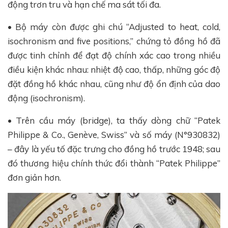
động trơn tru và hạn chế ma sát tối đa.
• Bộ máy còn được ghi chú “Adjusted to heat, cold,
isochronism and five positions,” chứng tỏ đồng hồ đã
được tinh chỉnh để đạt độ chính xác cao trong nhiều
điều kiện khác nhau: nhiệt độ cao, thấp, những góc độ
đặt đồng hồ khác nhau, cũng như độ ổn định của dao
động (isochronism).
• Trên cầu máy (bridge), ta thấy dòng chữ “Patek
Philippe & Co., Genève, Swiss” và số máy (N°930832)
– đây là yếu tố đặc trưng cho đồng hồ trước 1948; sau
đó thương hiệu chính thức đổi thành “Patek Philippe”
đơn giản hơn.