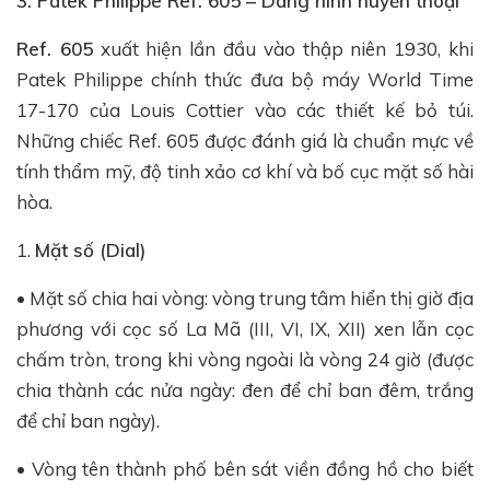
3. Patek Philippe Ref. 605 – Dáng hình huyền thoại
Ref. 605
xuất hiện lần đầu vào thập niên 1930, khi
Patek Philippe chính thức đưa bộ máy World Time
17-170 của Louis Cottier vào các thiết kế bỏ túi.
Những chiếc Ref. 605 được đánh giá là chuẩn mực về
tính thẩm mỹ, độ tinh xảo cơ khí và bố cục mặt số hài
hòa.
1.
Mặt số (Dial)
• Mặt số chia hai vòng: vòng trung tâm hiển thị giờ địa
phương với cọc số La Mã (III, VI, IX, XII) xen lẫn cọc
chấm tròn, trong khi vòng ngoài là vòng 24 giờ (được
chia thành các nửa ngày: đen để chỉ ban đêm, trắng
để chỉ ban ngày).
• Vòng tên thành phố bên sát viền đồng hồ cho biết