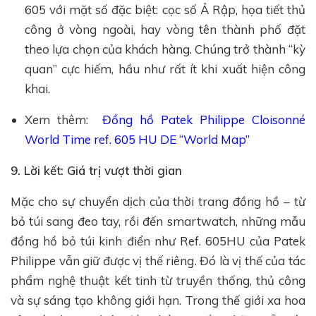
605 với mặt số đặc biệt: cọc số Ả Rập, họa tiết thủ
công ở vòng ngoài, hay vòng tên thành phố đặt
theo lựa chọn của khách hàng. Chúng trở thành “kỳ
quan” cực hiếm, hầu như rất ít khi xuất hiện công
khai.
Xem thêm:
Đồng hồ Patek Philippe Cloisonné
World Time ref. 605 HU DE “World Map”
9. Lời kết: Giá trị vượt thời gian
Mặc cho sự chuyển dịch của thời trang đồng hồ – từ
bỏ túi sang đeo tay, rồi đến smartwatch, những mẫu
đồng hồ bỏ túi kinh điển như Ref. 605HU của Patek
Philippe vẫn giữ được vị thế riêng. Đó là vị thế của tác
phẩm nghệ thuật kết tinh từ truyền thống, thủ công
và sự sáng tạo không giới hạn. Trong thế giới xa hoa