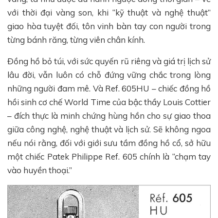
với thời đại vàng son, khi “kỹ thuật và nghệ thuật”
giao hòa tuyệt đối, tôn vinh bàn tay con người trong
từng bánh răng, từng viên chân kính.
Đồng hồ bỏ túi, với sức quyến rũ riêng và giá trị lịch sử
lâu đời, vẫn luôn có chỗ đứng vững chắc trong lòng
những người đam mê. Và Ref. 605HU – chiếc đồng hồ
hồi sinh cơ chế World Time của bậc thầy Louis Cottier
– đích thực là minh chứng hùng hồn cho sự giao thoa
giữa công nghệ, nghệ thuật và lịch sử. Sẽ không ngoa
nếu nói rằng, đối với giới sưu tầm đồng hồ cổ, sở hữu
một chiếc Patek Philippe Ref. 605 chính là “chạm tay
vào huyền thoại.”