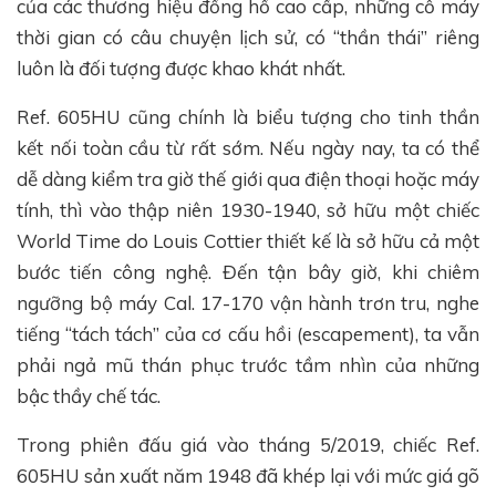
của các thương hiệu đồng hồ cao cấp, những cỗ máy
thời gian có câu chuyện lịch sử, có “thần thái” riêng
luôn là đối tượng được khao khát nhất.
Ref. 605HU cũng chính là biểu tượng cho tinh thần
kết nối toàn cầu từ rất sớm. Nếu ngày nay, ta có thể
dễ dàng kiểm tra giờ thế giới qua điện thoại hoặc máy
tính, thì vào thập niên 1930-1940, sở hữu một chiếc
World Time do Louis Cottier thiết kế là sở hữu cả một
bước tiến công nghệ. Đến tận bây giờ, khi chiêm
ngưỡng bộ máy Cal. 17-170 vận hành trơn tru, nghe
tiếng “tách tách” của cơ cấu hồi (escapement), ta vẫn
phải ngả mũ thán phục trước tầm nhìn của những
bậc thầy chế tác.
Trong phiên đấu giá vào tháng 5/2019, chiếc Ref.
605HU sản xuất năm 1948 đã khép lại với mức giá gõ