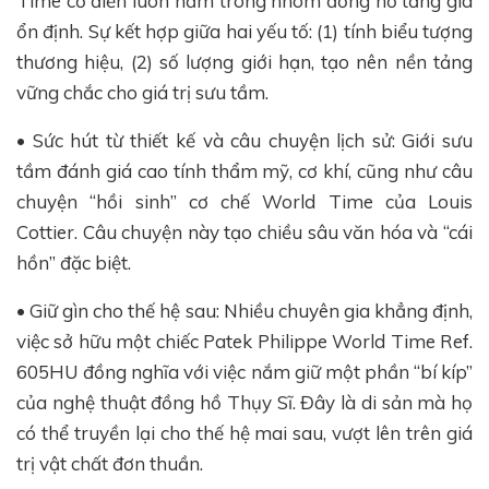
Time cổ điển luôn nằm trong nhóm đồng hồ tăng giá
ổn định. Sự kết hợp giữa hai yếu tố: (1) tính biểu tượng
thương hiệu, (2) số lượng giới hạn, tạo nên nền tảng
vững chắc cho giá trị sưu tầm.
• Sức hút từ thiết kế và câu chuyện lịch sử: Giới sưu
tầm đánh giá cao tính thẩm mỹ, cơ khí, cũng như câu
chuyện “hồi sinh” cơ chế World Time của Louis
Cottier. Câu chuyện này tạo chiều sâu văn hóa và “cái
hồn” đặc biệt.
• Giữ gìn cho thế hệ sau: Nhiều chuyên gia khẳng định,
việc sở hữu một chiếc Patek Philippe World Time Ref.
605HU đồng nghĩa với việc nắm giữ một phần “bí kíp”
của nghệ thuật đồng hồ Thụy Sĩ. Đây là di sản mà họ
có thể truyền lại cho thế hệ mai sau, vượt lên trên giá
trị vật chất đơn thuần.