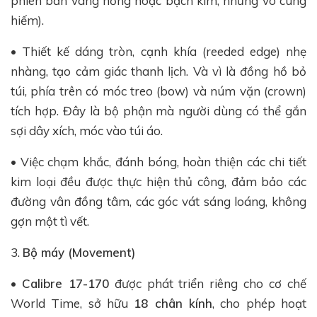
phiên bản vàng hồng hoặc bạch kim, nhưng vô cùng
hiếm).
• Thiết kế dáng tròn, cạnh khía (reeded edge) nhẹ
nhàng, tạo cảm giác thanh lịch. Và vì là đồng hồ bỏ
túi, phía trên có móc treo (bow) và núm vặn (crown)
tích hợp. Đây là bộ phận mà người dùng có thể gắn
sợi dây xích, móc vào túi áo.
• Việc chạm khắc, đánh bóng, hoàn thiện các chi tiết
kim loại đều được thực hiện thủ công, đảm bảo các
đường vân đồng tâm, các góc vát sáng loáng, không
gợn một tì vết.
3.
Bộ máy (Movement)
•
Calibre 17-170
được phát triển riêng cho cơ chế
World Time, sở hữu
18 chân kính
, cho phép hoạt