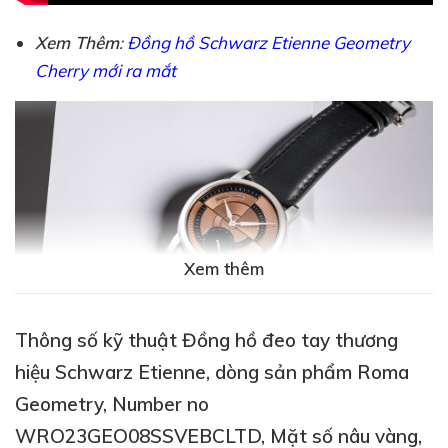
Xem Thêm
:
Đồng hồ Schwarz Etienne Geometry
Cherry mới ra mắt
Xem thêm
Thông số kỹ thuật Đồng hồ đeo tay thương
hiệu Schwarz Etienne, dòng sản phẩm Roma
Geometry, Number no
Ấn tượng đầu tiên đến từ mặt số được chia ô với các
WRO23GEO08SSVEBCLTD, Mặt số nâu vàng,
đường
vân Guilloché
đồng tâm – một kỹ thuật chạm