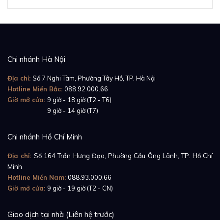
đường chỉ tỉ mỉ, giúp tổng thể chiếc đồng hồ đạt đến
sự thanh lịch tối giản. Sự kết hợp giữa mặt số cầu kỳ
và dây da đơn giản chính là cách thương hiệu tôn vinh
vẻ đẹp thuần khiết nhưng không đơn điệu.
Chi nhánh Hà Nội
Chiếc
Schwarz Etienne Roma Geometry
không chạy
Địa chỉ:
Số 7 Nghi Tàm, Phường Tây Hồ, TP. Hà Nội
theo sự hào nhoáng mà dành cho những ai thực sự
Hotline Miền Bắc:
088.92.000.66
hiểu giá trị của cái đẹp nội tại. Một doanh nhân yêu
Giờ mở cửa:
9 giờ - 18 giờ (T2 - T6)
thích sự khác biệt, một nghệ sĩ tìm kiếm sự cân bằng
Giờ mở cửa:
9 giờ - 14 giờ (T7)
trong hình khối, hay một nhà sưu tầm đồng hồ khó
tính – đây là chiếc đồng hồ sẽ khiến họ dừng lại, ngắm
Chi nhánh Hồ Chí Minh
nhìn và không ngừng khám phá từng chi tiết nhỏ
Địa chỉ:
Số 164 Trần Hưng Đạo, Phường Cầu Ông Lãnh, TP. Hồ Chí
nhất.
Minh
Hotline Miền Nam:
088.93.000.66
Với
Roma Geometry
,
Schwarz Etienne
không chỉ giới
Giờ mở cửa:
9 giờ - 19 giờ (T2 - CN)
thiệu một chiếc đồng hồ, mà còn truyền tải một triết
lý sống: sự tinh tế đến từ sự am hiểu và chính xác, vẻ
Giao dịch tại nhà (Liên hệ trước)