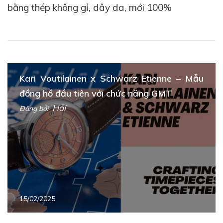
bằng thép không gỉ, dây da, mới 100%
Kari Voutilainen x Schwarz Etienne – Mẫu
Trái tim của chiếc đồng hồ là bộ máy cơ tự động do
đồng hồ đầu tiên với chức năng GMT
chính
Schwarz Etienne
sản xuất in-house. Đây là
điểm nhấn đặc biệt thể hiện bản sắc độc lập và khả
Hải
Đăng bởi
năng làm chủ công nghệ của thương hiệu. Với cơ chế
lên dây cót tự động mượt mà và thời lượng trữ cót bền
bỉ, chiếc đồng hồ không chỉ đẹp ở bề ngoài mà còn ổn
định và mạnh mẽ từ bên trong – tựa như một nghệ sĩ
sống trong kỷ luật.
15/02/2025