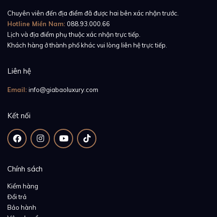
đẹp đến từ cấu trúc có chủ đích. Một lựa chọn hoàn
Chuyên viên đến địa điểm đã được hai bên xác nhận trước.
hảo cho những ai muốn đeo trên tay một tuyên ngôn
Hotline Miền Nam:
088.93.000.66
nghệ thuật đậm chất cá nhân.
Lịch và địa điểm phụ thuộc xác nhận trực tiếp.
Khách hàng ở thành phố khác vui lòng liên hệ trực tiếp.
Liên hệ
Email:
info@giabaoluxury.com
Kết nối
Chính sách
Kiểm hàng
Đổi trả
Bảo hành