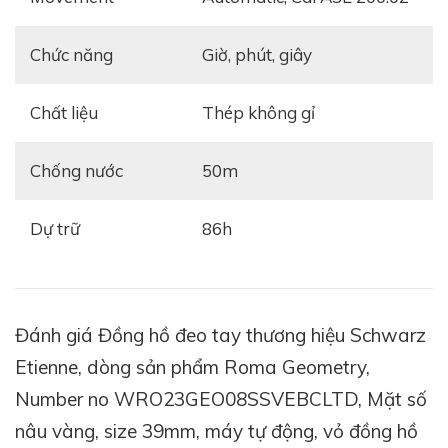
Xem thêm
:
Vân Guilloche Trên Mặt Số Đồng Hồ –
Chức năng
giờ, phút, giây
Hành Trình Khám Phá Nghệ Thuật Guilloche Qua
Góc Nhìn Gia Bảo
Chất liệu
thép không gỉ
Vỏ đồng hồ có kích thước 39mm, được chế tác từ thép
không gỉ 316L – một loại vật liệu được ưa chuộng vì
Chống nước
50m
độ bền, khả năng chống ăn mòn và vẻ sáng bóng
sang trọng. Đường nét mềm mại nhưng không kém
Dự trữ
86h
phần nam tính, vỏ đồng hồ bo tròn gọn gàng, ôm tay,
phù hợp với hầu hết cổ tay của người đeo.
Đánh giá Đồng hồ đeo tay thương hiệu Schwarz
Etienne, dòng sản phẩm Roma Geometry,
Number no WRO23GEO08SSVEBCLTD, Mặt số
nâu vàng, size 39mm, máy tự động, vỏ đồng hồ