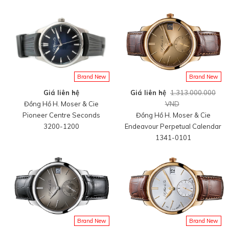
không gỉ, size 39mm, dây da
gỉ, size 39mm, dây da tổng hợp
tổng hợp size M, hàng mới
size M, hàng mới 100%
100%
Brand New
Brand New
Giá liên hệ
Giá liên hệ
1.313.000.000
Đồng Hồ H. Moser & Cie
VND
Pioneer Centre Seconds
Đồng Hồ H. Moser & Cie
3200-1200
Endeavour Perpetual Calendar
1341-0101
Brand New
Brand New