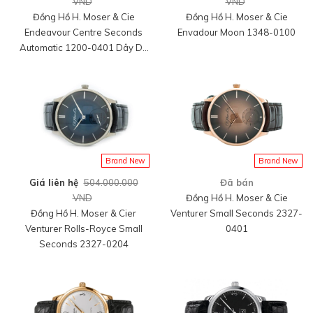
VND
VND
Đồng Hồ H. Moser & Cie
Đồng Hồ H. Moser & Cie
Endeavour Centre Seconds
Envadour Moon 1348-0100
Automatic 1200-0401 Dây Da
Sơn Xanh
Brand New
Brand New
Giá liên hệ
504.000.000
Đã bán
VND
Đồng Hồ H. Moser & Cie
Đồng Hồ H. Moser & Cier
Venturer Small Seconds 2327-
Venturer Rolls-Royce Small
0401
Seconds 2327-0204